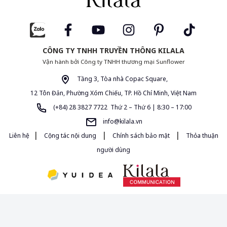
CÔNG TY TNHH TRUYỀN THÔNG KILALA
Vận hành bởi Công ty TNHH thương mại Sunflower
Tầng 3, Tòa nhà Copac Square,
12 Tôn Đản, Phường Xóm Chiếu, TP. Hồ Chí Minh, Việt Nam
(+84) 28 3827 7722 Thứ 2 – Thứ 6 | 8:30 – 17:00
info@kilala.vn
|
|
|
Liên hệ
Cộng tác nội dung
Chính sách bảo mật
Thỏa thuận
người dùng
Giấy phép MXH 454/GP-BTTTT do Bộ Thông Tin và Truyền Thông cấp
ngày 16/10/2020. Chịu trách nhiệm quản lý nội dung: Bà Đường Thị Anh