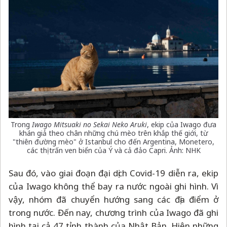
Trong
Iwago Mitsuaki no Sekai Neko Aruki
, ekip của Iwago đưa
khán giả theo chân những chú mèo trên khắp thế giới, từ
"thiên đường mèo" ở Istanbul cho đến Argentina, Monetero,
các thị trấn ven biển của Ý và cả đảo Capri. Ảnh: NHK
Sau đó, vào giai đoạn đại dịch Covid-19 diễn ra, ekip
của Iwago không thể bay ra nước ngoài ghi hình. Vì
vậy, nhóm đã chuyển hướng sang các địa điểm ở
trong nước. Đến nay, chương trình của Iwago đã ghi
hình tại cả 47 tỉnh thành của Nhật Bản. Hiện những