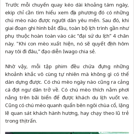
Trước mỗi chuyến quay kéo dài khoảng tám ngày,
ekip chỉ cần tìm hiểu xem địa phương đó có những
chú mèo nào được người dân yêu mến. Sau đó, khi
giai đoạn ghi hình bắt đầu, toàn bộ lịch trình gần như
phụ thuộc hoàn toàn vào các “đại sứ du lịch” 4 chân
này. "Khi con mèo xuất hiện, nó sẽ quyết định hôm
nay tôi đi đâu,” đạo diễn Iwago chia sẻ.
Nhờ vậy, mỗi tập phim đều chứa đựng những
khoảnh khắc vô cùng tự nhiên mà không gì có thể
dàn dựng được. Có chú mèo ngày nào cũng ra cảng
cá đợi ngư dân trở về. Có chú mèo thích nằm phơi
nắng trên bãi biển để được khách du lịch vuốt ve.
Cũng có chú mèo quanh quẩn bên ngôi chùa cổ, lặng
lẽ quan sát khách hành hương, hay chạy theo lũ trẻ
trong thị trấn.