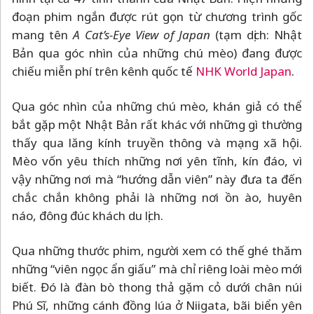
đoạn phim ngắn được rút gọn từ chương trình gốc
mang tên
A Cat’s-Eye View of Japan
(tạm dịch: Nhật
Bản qua góc nhìn của những chú mèo) đang được
chiếu miễn phí trên kênh quốc tế
NHK World Japan
.
Qua góc nhìn của những chú mèo, khán giả có thể
bắt gặp một Nhật Bản rất khác với những gì thường
thấy qua lăng kính truyền thông và mạng xã hội.
Mèo vốn yêu thích những nơi yên tĩnh, kín đáo, vì
vậy những nơi mà “hướng dẫn viên” này đưa ta đến
chắc chắn không phải là những nơi ồn ào, huyên
náo, đông đúc khách du lịch.
Qua những thước phim, người xem có thế ghé thăm
những “viên ngọc ẩn giấu” mà chỉ riêng loài mèo mới
biết. Đó là đàn bò thong thả gặm cỏ dưới chân núi
Phú Sĩ, những cánh đồng lúa ở Niigata, bãi biển yên