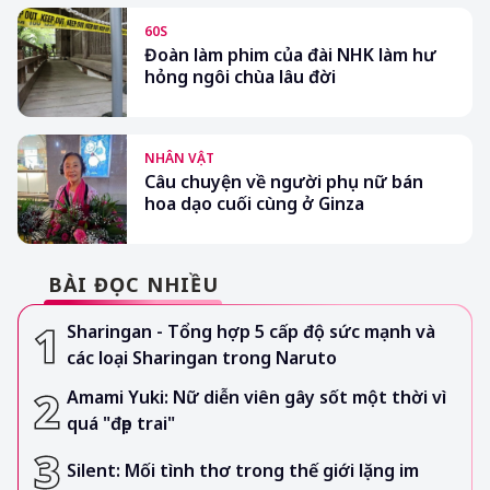
60S
Đoàn làm phim của đài NHK làm hư
hỏng ngôi chùa lâu đời
NHÂN VẬT
Câu chuyện về người phụ nữ bán
hoa dạo cuối cùng ở Ginza
BÀI ĐỌC NHIỀU
Sharingan - Tổng hợp 5 cấp độ sức mạnh và
các loại Sharingan trong Naruto
Amami Yuki: Nữ diễn viên gây sốt một thời vì
quá "đẹp trai"
Silent: Mối tình thơ trong thế giới lặng im