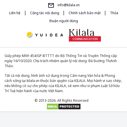
info@kilala.vn
|
|
|
Liên hệ
Cộng tác nội dung
Chính sách bảo mật
Thỏa
thuận người dùng
Giấy phép MXH 454/GP-BTTTT do Bộ Thông Tin và Truyền Thông cấp
ngày 16/10/2020. Chịu trách nhiệm quản lý nội dung: Bà Đường Thị Anh
Thảo.
Tất cả nội dung, hình ảnh sử dụng trong Cẩm nang Văn hóa & Phong
cách sống tại kilala.vn thuộc bản quyền của KILALA. Mọi hành vi sao chép,
nếu không có sự cho phép của KILALA, sẽ xem như vi phạm Luật Sở hữu
Trí Tuệ hiện hành của nước Việt Nam.
© 2013-2026. All Rights Reserved