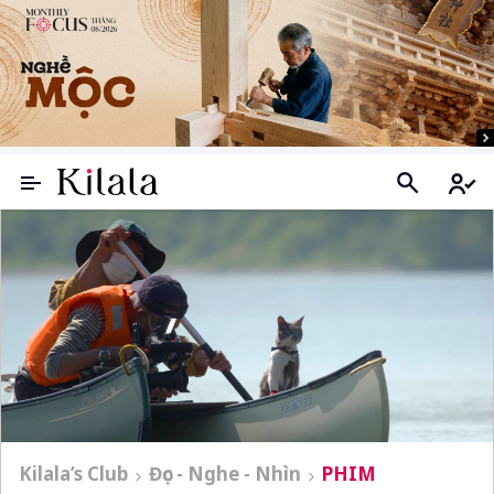
Kilala’s Club
Đọc - Nghe - Nhìn
PHIM