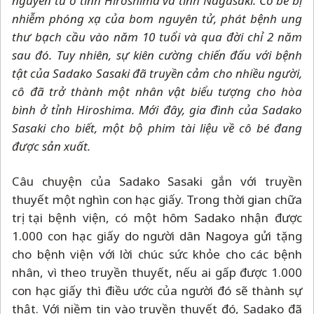
nguyên tử ở tỉnh Hiroshima và tỉnh Nagasaki. Cô bé bị
nhiễm phóng xạ của bom nguyên tử, phát bệnh ung
thư bạch cầu vào năm 10 tuổi và qua đời chỉ 2 năm
sau đó. Tuy nhiên, sự kiên cường chiến đấu với bệnh
tật của Sadako Sasaki đã truyền cảm cho nhiều người,
cô đã trở thành một nhân vật biểu tượng cho hòa
bình ở tỉnh Hiroshima. Mới đây, gia đình của Sadako
Sasaki cho biết, một bộ phim tài liệu về cô bé đang
được sản xuất.
Câu chuyện của Sadako Sasaki gắn với truyền
thuyết một nghìn con hạc giấy. Trong thời gian chữa
trị tại bệnh viện, có một hôm Sadako nhận được
1.000 con hạc giấy do người dân Nagoya gửi tặng
cho bệnh viện với lời chúc sức khỏe cho các bệnh
nhân, vì theo truyền thuyết, nếu ai gấp được 1.000
con hạc giấy thì điều ước của người đó sẽ thành sự
thật. Với niềm tin vào truyền thuyết đó, Sadako đã