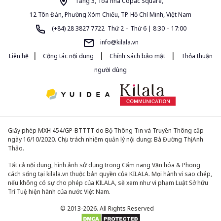
Tầng 3, Tòa nhà Copac Square,
12 Tôn Đản, Phường Xóm Chiếu, TP. Hồ Chí Minh, Việt Nam
(+84) 28 3827 7722 Thứ 2 – Thứ 6 | 8:30 – 17:00
info@kilala.vn
|
|
|
Liên hệ
Cộng tác nội dung
Chính sách bảo mật
Thỏa thuận
người dùng
Giấy phép MXH 454/GP-BTTTT do Bộ Thông Tin và Truyền Thông cấp
ngày 16/10/2020. Chịu trách nhiệm quản lý nội dung: Bà Đường Thị Anh
Thảo.
Tất cả nội dung, hình ảnh sử dụng trong Cẩm nang Văn hóa & Phong
cách sống tại kilala.vn thuộc bản quyền của KILALA. Mọi hành vi sao chép,
nếu không có sự cho phép của KILALA, sẽ xem như vi phạm Luật Sở hữu
Trí Tuệ hiện hành của nước Việt Nam.
© 2013-2026. All Rights Reserved