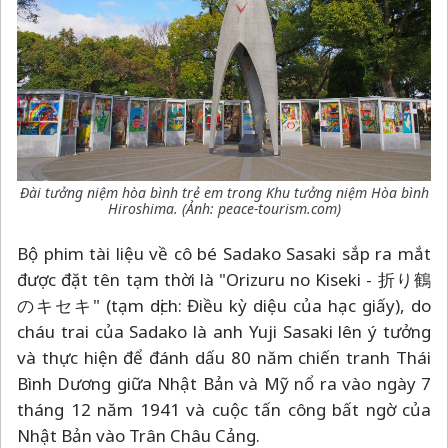
Đài tưởng niệm hòa bình trẻ em trong Khu tưởng niệm Hòa bình
Hiroshima. (Ảnh: peace-tourism.com)
Bộ phim tài liệu về cô bé Sadako Sasaki sắp ra mắt
được đặt tên tạm thời là "Orizuru no Kiseki - 折り鶴
のキセキ" (tạm dịch: Điều kỳ diệu của hạc giấy), do
cháu trai của Sadako là anh Yuji Sasaki lên ý tưởng
và thực hiện để đánh dấu 80 năm chiến tranh Thái
Bình Dương giữa Nhật Bản và Mỹ nổ ra vào ngày 7
tháng 12 năm 1941 và cuộc tấn công bất ngờ của
Nhật Bản vào Trân Châu Cảng.