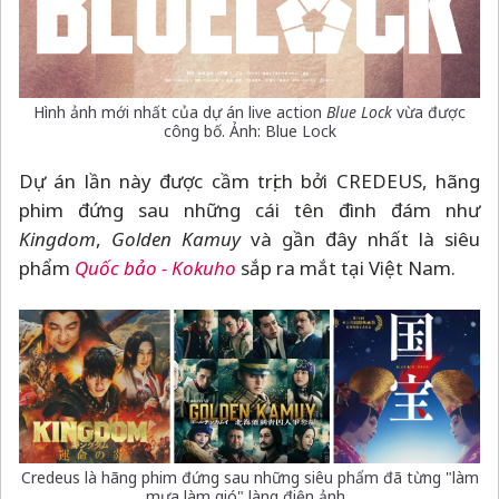
Hình ảnh mới nhất của dự án live action
Blue Lock
vừa được
công bố. Ảnh: Blue Lock
Dự án lần này được cầm trịch bởi CREDEUS, hãng
phim đứng sau những cái tên đình đám như
Kingdom
,
Golden Kamuy
và gần đây nhất là siêu
phẩm
Quốc bảo - Kokuho
sắp ra mắt tại Việt Nam.
Credeus là hãng phim đứng sau những siêu phẩm đã từng "làm
mưa làm gió" làng điện ảnh.