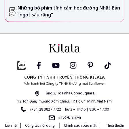
Những bộ phim tình cảm học đường Nhật Bản
"ngọt sâu răng"
CÔNG TY TNHH TRUYỀN THÔNG KILALA
Vận hành bởi Công ty TNHH thương mại Sunflower
Tầng 3, Tòa nhà Copac Square,
12 Tôn Đản, Phường Xóm Chiếu, TP. Hồ Chí Minh, Việt Nam
(+84) 28 3827 7722 Thứ 2 – Thứ 6 | 8:30 – 17:00
info@kilala.vn
|
|
|
Liên hệ
Cộng tác nội dung
Chính sách bảo mật
Thỏa thuận