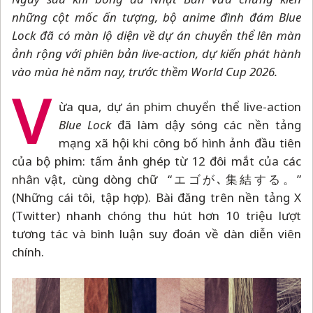
những cột mốc ấn tượng, bộ anime đình đám Blue
Lock đã có màn lộ diện về dự án chuyển thể lên màn
ảnh rộng với phiên bản live-action, dự kiến phát hành
vào mùa hè năm nay, trước thềm World Cup 2026.
V
ừa qua, dự án phim chuyển thể live-action
Blue Lock
đã làm dậy sóng các nền tảng
mạng xã hội khi công bố hình ảnh đầu tiên
của bộ phim: tấm ảnh ghép từ 12 đôi mắt của các
nhân vật, cùng dòng chữ “エゴが､集結する。”
(Những cái tôi, tập hợp). Bài đăng trên nền tảng X
(Twitter) nhanh chóng thu hút hơn 10 triệu lượt
tương tác và bình luận suy đoán về dàn diễn viên
chính.