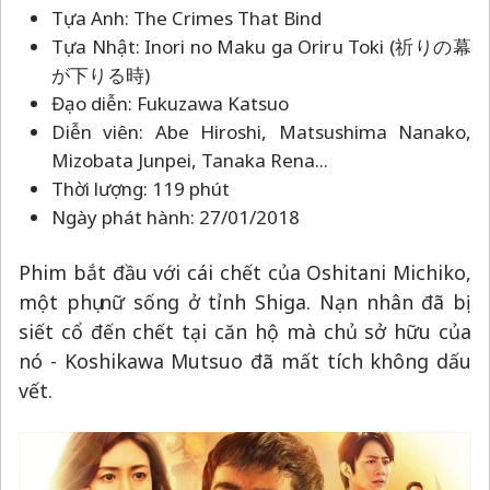
Tựa Anh: The Crimes That Bind
Tựa Nhật: Inori no Maku ga Oriru Toki (祈りの幕
が下りる時)
Đạo diễn: Fukuzawa Katsuo
Diễn viên: Abe Hiroshi, Matsushima Nanako,
Mizobata Junpei, Tanaka Rena...
Thời lượng: 119 phút
Ngày phát hành: 27/01/2018
Phim bắt đầu với cái chết của Oshitani Michiko,
một phụ nữ sống ở tỉnh Shiga. Nạn nhân đã bị
siết cổ đến chết tại căn hộ mà chủ sở hữu của
nó - Koshikawa Mutsuo đã mất tích không dấu
vết.