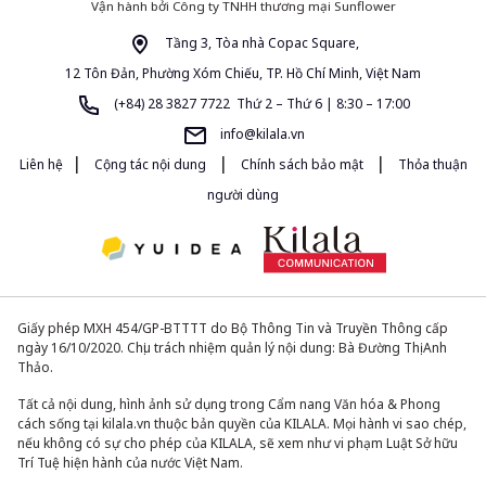
Vận hành bởi Công ty TNHH thương mại Sunflower
Tầng 3, Tòa nhà Copac Square,
12 Tôn Đản, Phường Xóm Chiếu, TP. Hồ Chí Minh, Việt Nam
(+84) 28 3827 7722 Thứ 2 – Thứ 6 | 8:30 – 17:00
info@kilala.vn
|
|
|
Liên hệ
Cộng tác nội dung
Chính sách bảo mật
Thỏa thuận
người dùng
Giấy phép MXH 454/GP-BTTTT do Bộ Thông Tin và Truyền Thông cấp
ngày 16/10/2020. Chịu trách nhiệm quản lý nội dung: Bà Đường Thị Anh
Thảo.
Tất cả nội dung, hình ảnh sử dụng trong Cẩm nang Văn hóa & Phong
cách sống tại kilala.vn thuộc bản quyền của KILALA. Mọi hành vi sao chép,
nếu không có sự cho phép của KILALA, sẽ xem như vi phạm Luật Sở hữu
Trí Tuệ hiện hành của nước Việt Nam.