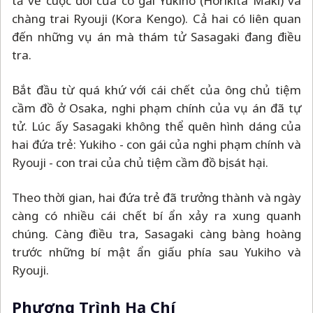
tả về cuộc đời của cô gái Yukiho (Horikita Maki) và
chàng trai Ryouji (Kora Kengo). Cả hai có liên quan
đến những vụ án mà thám tử Sasagaki đang điều
tra.
Bắt đầu từ quá khứ với cái chết của ông chủ tiệm
cầm đồ ở Osaka, nghi phạm chính của vụ án đã tự
tử. Lúc ấy Sasagaki không thể quên hình dáng của
hai đứa trẻ: Yukiho - con gái của nghi phạm chính và
Ryouji - con trai của chủ tiệm cầm đồ bị sát hại.
Theo thời gian, hai đứa trẻ đã trưởng thành và ngày
càng có nhiều cái chết bí ẩn xảy ra xung quanh
chúng. Càng điều tra, Sasagaki càng bàng hoàng
trước những bí mật ẩn giấu phía sau Yukiho và
Ryouji.
Phương Trình Hạ Chí