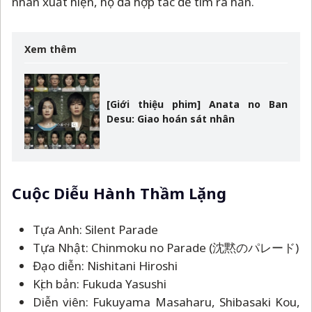
nhân xuất hiện, họ đã hợp tác để tìm ra hắn.
Xem thêm
[Giới thiệu phim] Anata no Ban
Desu: Giao hoán sát nhân
Cuộc Diễu Hành Thầm Lặng
Tựa Anh: Silent Parade
Tựa Nhật: Chinmoku no Parade (沈黙のパレード)
Đạo diễn: Nishitani Hiroshi
Kịch bản: Fukuda Yasushi
Diễn viên: Fukuyama Masaharu, Shibasaki Kou,