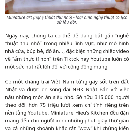
Miniature art (nghệ thuật thu nhỏ) - loại hình nghệ thuật có lịch
sử lâu đời.
Ngày nay, chúng ta có thể dễ dàng bắt gặp “nghệ
thuật thu nhỏ” trong nhiều lĩnh vực, như mô hình
nhà cửa, búp bê, đồ ăn…, đặc biệt những chiếc video
về “ẩm thực tí hon” trên Tiktok hay Youtube luôn có
một sức hút rất lớn đối với cộng đồng mạng.
Có một chàng trai Việt Nam từng gây sốt trên đất
Nhật và được lên sóng đài NHK Nhật Bản với việc
nấu những món ăn siêu nhỏ. Sở hữu 315.000 người
theo dõi, hơn 75 triệu lượt xem chỉ tính riêng trên
nền tảng Youtube, Miniature Hieu’s Kitchen đều đặn
mang đến cho người xem những phút giây thư giãn
và cả những khoảnh khắc rất “wow” khi chứng kiến