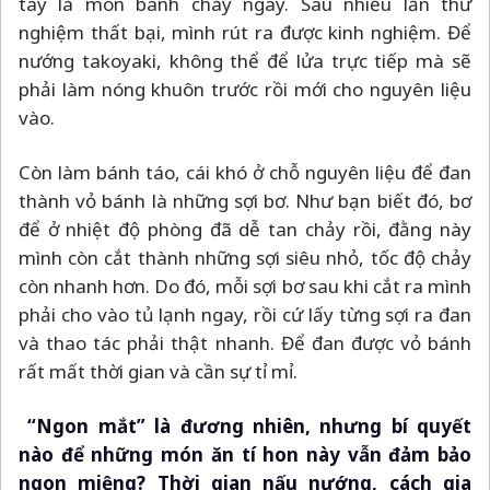
tay là món bánh cháy ngay. Sau nhiều lần thử
nghiệm thất bại, mình rút ra được kinh nghiệm. Để
nướng takoyaki, không thể để lửa trực tiếp mà sẽ
phải làm nóng khuôn trước rồi mới cho nguyên liệu
vào.
Còn làm bánh táo, cái khó ở chỗ nguyên liệu để đan
thành vỏ bánh là những sợi bơ. Như bạn biết đó, bơ
để ở nhiệt độ phòng đã dễ tan chảy rồi, đằng này
mình còn cắt thành những sợi siêu nhỏ, tốc độ chảy
còn nhanh hơn. Do đó, mỗi sợi bơ sau khi cắt ra mình
phải cho vào tủ lạnh ngay, rồi cứ lấy từng sợi ra đan
và thao tác phải thật nhanh. Để đan được vỏ bánh
rất mất thời gian và cần sự tỉ mỉ.
“Ngon mắt” là đương nhiên, nhưng bí quyết
nào để những món ăn tí hon này vẫn đảm bảo
ngon miệng? Thời gian nấu nướng, cách gia