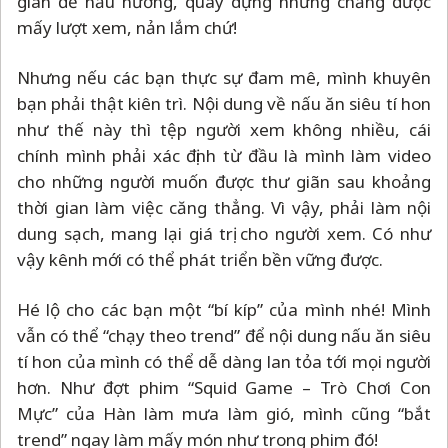
gian để nấu nướng, quay dựng nhưng chẳng được
mấy lượt xem, nản lắm chứ!
Nhưng nếu các bạn thực sự đam mê, mình khuyên
bạn phải thật kiên trì. Nội dung về nấu ăn siêu tí hon
như thế này thì tệp người xem không nhiều, cái
chính mình phải xác định từ đầu là mình làm video
cho những người muốn được thư giãn sau khoảng
thời gian làm việc căng thẳng. Vì vậy, phải làm nội
dung sạch, mang lại giá trị cho người xem. Có như
vậy kênh mới có thể phát triển bền vững được.
Hé lộ cho các bạn một “bí kíp” của mình nhé! Mình
vẫn có thể “chạy theo trend” để nội dung nấu ăn siêu
tí hon của mình có thể dễ dàng lan tỏa tới mọi người
hơn. Như đợt phim “Squid Game
–
Trò Chơi Con
Mực” của Hàn làm mưa làm gió, mình cũng “bắt
trend” ngay làm mấy món như trong phim đó!