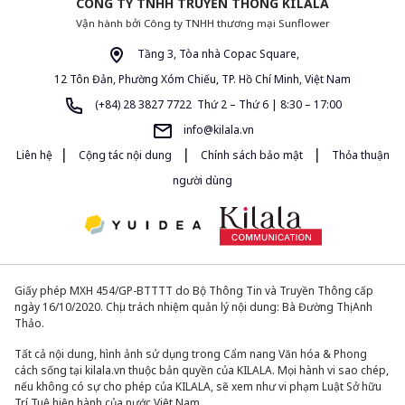
CÔNG TY TNHH TRUYỀN THÔNG KILALA
Vận hành bởi Công ty TNHH thương mại Sunflower
Tầng 3, Tòa nhà Copac Square,
12 Tôn Đản, Phường Xóm Chiếu, TP. Hồ Chí Minh, Việt Nam
(+84) 28 3827 7722 Thứ 2 – Thứ 6 | 8:30 – 17:00
info@kilala.vn
|
|
|
Liên hệ
Cộng tác nội dung
Chính sách bảo mật
Thỏa thuận
người dùng
Giấy phép MXH 454/GP-BTTTT do Bộ Thông Tin và Truyền Thông cấp
ngày 16/10/2020. Chịu trách nhiệm quản lý nội dung: Bà Đường Thị Anh
Thảo.
Tất cả nội dung, hình ảnh sử dụng trong Cẩm nang Văn hóa & Phong
cách sống tại kilala.vn thuộc bản quyền của KILALA. Mọi hành vi sao chép,
nếu không có sự cho phép của KILALA, sẽ xem như vi phạm Luật Sở hữu
Trí Tuệ hiện hành của nước Việt Nam.