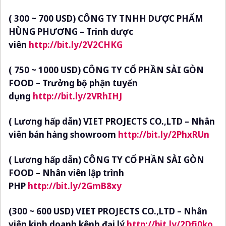
( 300 ~ 700 USD) CÔNG TY TNHH DƯỢC PHẨM
HÙNG PHƯƠNG
–
Trình dược
viên
http://bit.ly/2V2CHKG
( 750 ~ 1000 USD) CÔNG TY CỔ PHẦN SÀI GÒN
FOOD
–
Trưởng bộ phận tuyển
dụng
http://bit.ly/2VRhIHJ
( Lương hấp dẫn) VIET PROJECTS CO.,LTD
–
Nhân
viên bán hàng showroom
http://bit.ly/2PhxRUn
( Lương hấp dẫn) CÔNG TY CỔ PHẦN SÀI GÒN
FOOD
–
Nhân viên lập trình
PHP
http://bit.ly/2GmB8xy
(300 ~ 600 USD) VIET PROJECTS CO.,LTD
–
Nhân
viên kinh doanh kênh đại lý
http://bit.ly/2Dfi0ko