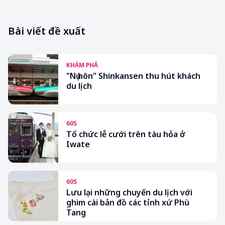
Bài viết đề xuất
KHÁM PHÁ
"Nụ hôn" Shinkansen thu hút khách
du lịch
60S
Tổ chức lễ cưới trên tàu hỏa ở
Iwate
60S
Lưu lại những chuyến du lịch với
ghim cài bản đồ các tỉnh xứ Phù
Tang