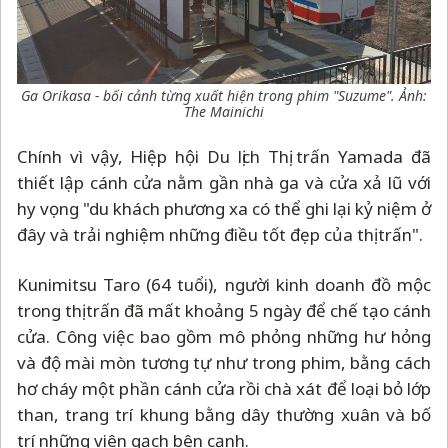
Ga Orikasa - bối cảnh từng xuất hiện trong phim "Suzume". Ảnh:
The Mainichi
Chính vì vậy, Hiệp hội Du lịch Thị trấn Yamada đã
thiết lập cánh cửa nằm gần nhà ga và cửa xả lũ với
hy vọng "du khách phương xa có thể ghi lại kỷ niệm ở
đây và trải nghiệm những điều tốt đẹp của thị trấn".
Kunimitsu Taro (64 tuổi), người kinh doanh đồ mộc
trong thị trấn đã mất khoảng 5 ngày để chế tạo cánh
cửa. Công việc bao gồm mô phỏng những hư hỏng
và độ mài mòn tương tự như trong phim, bằng cách
hơ cháy một phần cánh cửa rồi chà xát để loại bỏ lớp
than, trang trí khung bằng dây thường xuân và bố
trí những viên gạch bên cạnh.