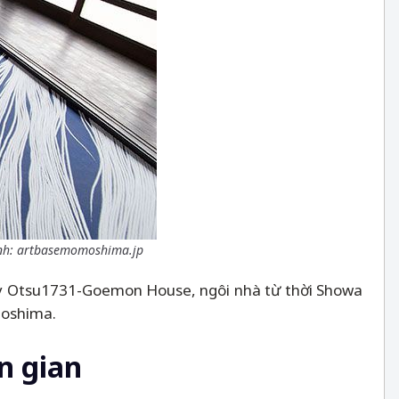
nh: artbasemomoshima.jp
hay Otsu1731-Goemon House, ngôi nhà từ thời Showa
moshima.
n gian