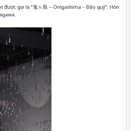
òn được gọi là “鬼ヶ島
–
Onigashima
–
Đảo quỷ”. Hòn
Kagawa.