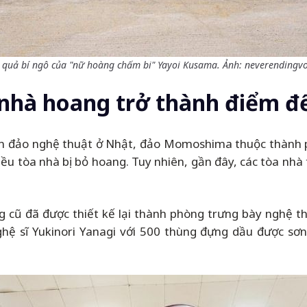
 quả bí ngô của "nữ hoàng chấm bi" Yayoi Kusama. Ảnh: neverendingv
nhà hoang trở thành điểm đ
òn đảo nghệ thuật ở Nhật, đảo Momoshima thuộc thành 
iều tòa nhà bị bỏ hoang. Tuy nhiên, gần đây, các tòa nhà
ng cũ đã được thiết kế lại thành phòng trưng bày nghệ th
ệ sĩ Yukinori Yanagi với 500 thùng đựng dầu được sơn