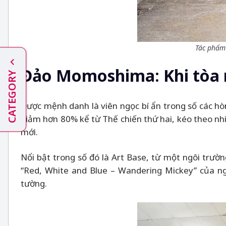
Tác phẩm
Đảo Momoshima: Khi tòa 
CATEGORY
Được mệnh danh là viên ngọc bí ẩn trong số các h
giảm hơn 80% kể từ Thế chiến thứ hai, kéo theo nh
mới.
Nổi bật trong số đó là Art Base, từ một ngôi trườ
“Red, White and Blue
–
Wandering Mickey” của ngh
tường.