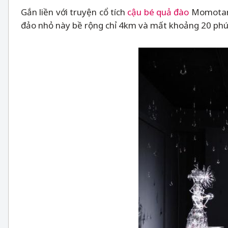
Gắn liền với truyện cổ tích
cậu bé quả đào
Momotaro
đảo nhỏ này bề rộng chỉ 4km và mất khoảng 20 phú