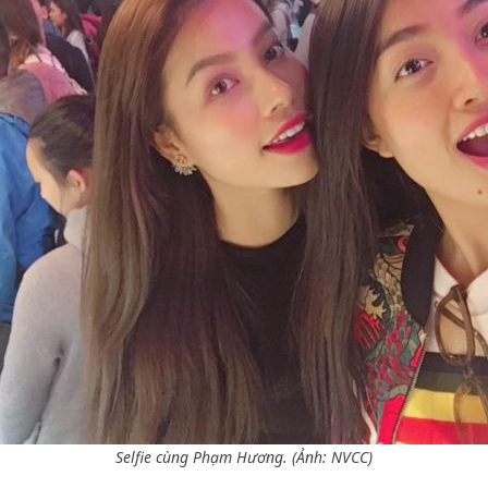
Selfie cùng Phạm Hương. (Ảnh: NVCC)