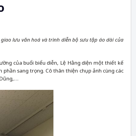
o
iao lưu văn hoá và trình diễn bộ sưu tập áo dài của
rường của buổi biểu diễn, Lệ Hằng diện một thiết kế
êm phần sang trọng. Cô thân thiện chụp ảnh cùng các
g Dũng,…