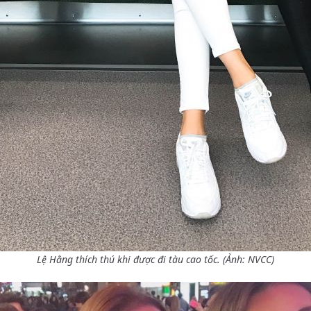
Lệ Hằng thích thú khi được đi tàu cao tốc. (Ảnh: NVCC)