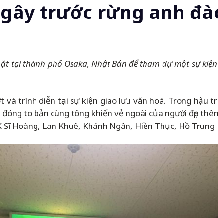
ngây trước rừng anh đà
t tại thành phố Osaka, Nhật Bản để tham dự một sự kiện g
t và trình diễn tại sự kiện giao lưu văn hoá. Trong hậu t
n đóng to bản cùng tông khiến vẻ ngoài của người đẹp th
TK Sĩ Hoàng, Lan Khuê, Khánh Ngân, Hiền Thục, Hồ Trun