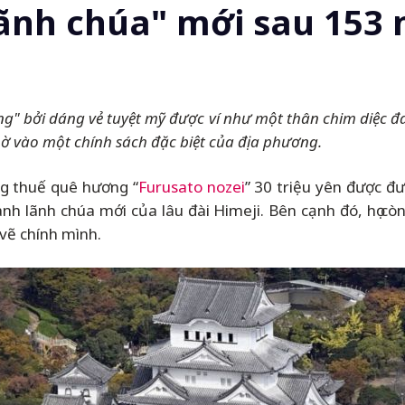
lãnh chúa" mới sau 153
rắng" bởi dáng vẻ tuyệt mỹ được ví như một thân chim diệc 
ờ vào một chính sách đặc biệt của địa phương.
g thuế quê hương “
Furusato nozei
” 30 triệu yên được đ
ành lãnh chúa mới của lâu đài Himeji. Bên cạnh đó, họ c
vẽ chính mình.