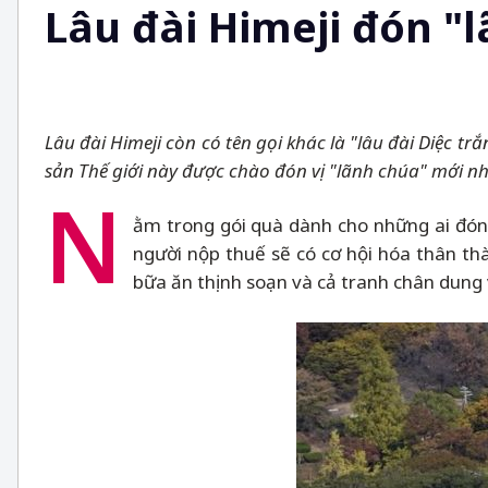
Lâu đài Himeji đón "
Lâu đài Himeji còn có tên gọi khác là "lâu đài Diệc t
sản Thế giới này
được chào đón vị "lãnh chúa" mới nh
N
ằm trong gói quà dành cho những ai đón
người nộp thuế sẽ có cơ hội hóa thân th
bữa ăn thịnh soạn và cả tranh chân dung 