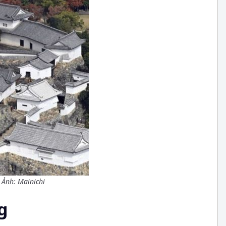
. Ảnh: Mainichi
g