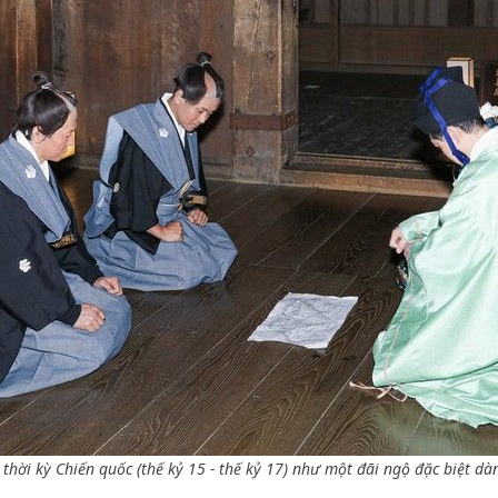
thời kỳ Chiến quốc (thế kỷ 15 - thế kỷ 17) như một đãi ngộ đặc biệt d