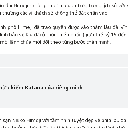
 lâu đài Himeji - một pháo đài quan trọng trong lịch sử 
 thường các vị khách sẽ không thể đặt chân vào.
nh phố Himeji đã trao quyền được vào thăm lâu đài vĩn
ính bảo vệ lâu đài ở thời Chiến quốc (giữa thế kỷ 15 đến
h mời lãnh chúa mới dõi theo từng bước chân mình.
hữu kiếm Katana của riêng mình
 sạn Nikko Himeji với tầm nhìn tuyệt đẹp về phía lâu đài
 bộ ba thưởng thức bữa ăn thịnh soạn "dành cho lãnh chúa