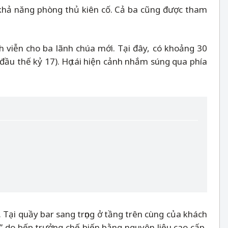
với khả năng phòng thủ kiên cố. Cả ba cũng được tham
h viễn cho ba lãnh chúa mới. Tại đây, có khoảng 30
 đầu thế kỷ 17). Họ tái hiện cảnh nhắm súng qua phía
. Tại quầy bar sang trọng ở tầng trên cùng của khách
” do bếp trưởng chế biến bằng nguyên liệu cao cấp,