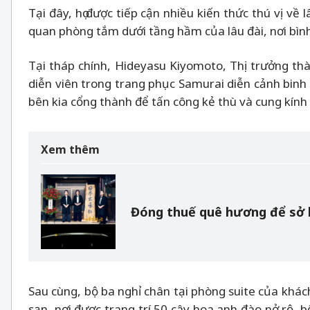
Tại đây, họ được tiếp cận nhiều kiến thức thú vị về
quan phòng tắm dưới tầng hầm của lâu đài, nơi bình
Tại tháp chính, Hideyasu Kiyomoto, Thị trưởng thà
diễn viên trong trang phục Samurai diễn cảnh binh l
bên kia cổng thành để tấn công kẻ thù và cung kín
Xem thêm
Đóng thuế quê hương để sở 
Sau cùng, bộ ba nghỉ chân tại phòng suite của khách
sạn, nơi được trang trí 50 cây hoa anh đào nở rộ,