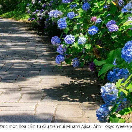
ờng mòn hoa cẩm tú cầu trên núi Minami Ajisai. Ảnh: Tokyo Weeken