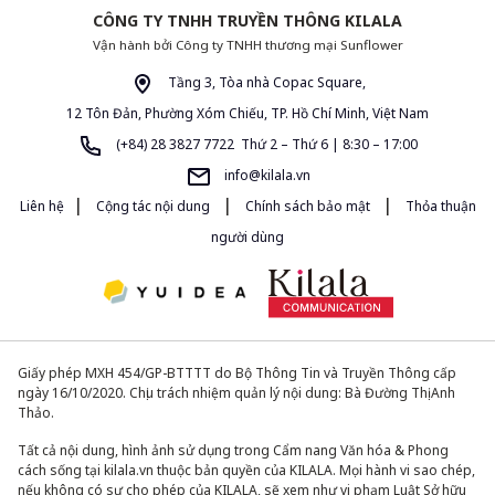
CÔNG TY TNHH TRUYỀN THÔNG KILALA
Vận hành bởi Công ty TNHH thương mại Sunflower
Tầng 3, Tòa nhà Copac Square,
12 Tôn Đản, Phường Xóm Chiếu, TP. Hồ Chí Minh, Việt Nam
(+84) 28 3827 7722 Thứ 2 – Thứ 6 | 8:30 – 17:00
info@kilala.vn
|
|
|
Liên hệ
Cộng tác nội dung
Chính sách bảo mật
Thỏa thuận
người dùng
Giấy phép MXH 454/GP-BTTTT do Bộ Thông Tin và Truyền Thông cấp
ngày 16/10/2020. Chịu trách nhiệm quản lý nội dung: Bà Đường Thị Anh
Thảo.
Tất cả nội dung, hình ảnh sử dụng trong Cẩm nang Văn hóa & Phong
cách sống tại kilala.vn thuộc bản quyền của KILALA. Mọi hành vi sao chép,
nếu không có sự cho phép của KILALA, sẽ xem như vi phạm Luật Sở hữu