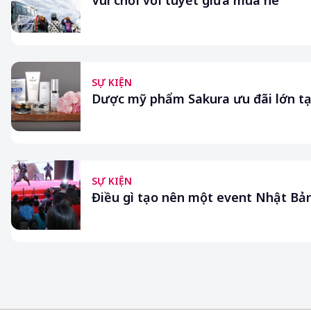
Vui chơi với tuyết giữa mùa hè
SỰ KIỆN
Dược mỹ phẩm Sakura ưu đãi lớn tạ
SỰ KIỆN
Điều gì tạo nên một event Nhật Bản