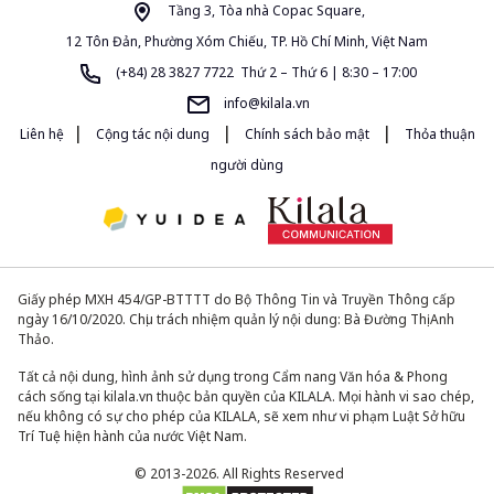
Tầng 3, Tòa nhà Copac Square,
12 Tôn Đản, Phường Xóm Chiếu, TP. Hồ Chí Minh, Việt Nam
(+84) 28 3827 7722 Thứ 2 – Thứ 6 | 8:30 – 17:00
info@kilala.vn
|
|
|
Liên hệ
Cộng tác nội dung
Chính sách bảo mật
Thỏa thuận
người dùng
Giấy phép MXH 454/GP-BTTTT do Bộ Thông Tin và Truyền Thông cấp
ngày 16/10/2020. Chịu trách nhiệm quản lý nội dung: Bà Đường Thị Anh
Thảo.
Tất cả nội dung, hình ảnh sử dụng trong Cẩm nang Văn hóa & Phong
cách sống tại kilala.vn thuộc bản quyền của KILALA. Mọi hành vi sao chép,
nếu không có sự cho phép của KILALA, sẽ xem như vi phạm Luật Sở hữu
Trí Tuệ hiện hành của nước Việt Nam.
© 2013-2026. All Rights Reserved