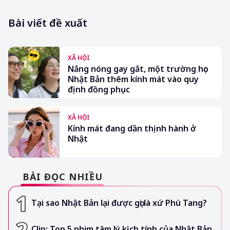
Bài viết đề xuất
XÃ HỘI
Nắng nóng gay gắt, một trường học
Nhật Bản thêm kính mát vào quy
định đồng phục
XÃ HỘI
Kính mát đang dần thịnh hành ở
Nhật
BÀI ĐỌC NHIỀU
Tại sao Nhật Bản lại được gọi là xứ Phù Tang?
Clip: Top 5 phim tâm lý kịch tính của Nhật Bản