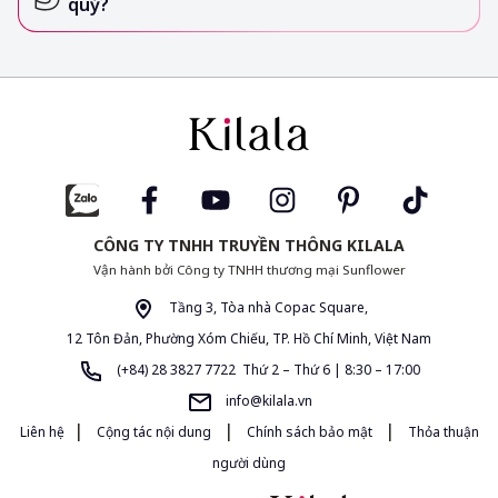
quỷ?
CÔNG TY TNHH TRUYỀN THÔNG KILALA
Vận hành bởi Công ty TNHH thương mại Sunflower
Tầng 3, Tòa nhà Copac Square,
12 Tôn Đản, Phường Xóm Chiếu, TP. Hồ Chí Minh, Việt Nam
(+84) 28 3827 7722 Thứ 2 – Thứ 6 | 8:30 – 17:00
info@kilala.vn
|
|
|
Liên hệ
Cộng tác nội dung
Chính sách bảo mật
Thỏa thuận
người dùng