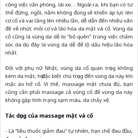
công việc văn phòng, lái xe… Ngoài ra, khi bạn có tư
thế đứng, ngồi, nằm không đúng sẽ khiến áp lực lên
cơ cổ và vai tăng lên nhiều lần, dễ dẫn đến nhiều vấn
đề về nhức mỏi cơ và lão hóa da mặt và cổ. Vùng da
cổ cũng là vùng da dễ bị “bỏ quên” trong việc chăm
sóc da dù đây là vùng da dễ để lộ dấu hiệu lão hóa
nhất.
Đối với phụ nữ Nhật, vùng da cổ quan trọng không
kém da mặt, họ đặc biệt chú trọng đến vùng da này khi
mặc áo hở cổ. Vì thế, massage mặt chưa đủ, bạn
cũng cần phải massage cả vùng cổ để vùng da này
không gặp tình trạng sạm màu, da chảy xệ.
Tác dụng của massage mặt và cổ
- Là “liều thuốc giảm đau” tự nhiên, hạn chế đau đầu,