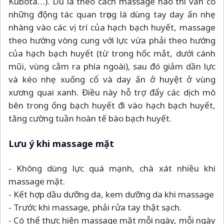
Kubota…). Dù là theo cách massage nào thì vẫn có
những động tác quan trọng là dùng tay day ấn nhẹ
nhàng vào các vị trí của hạch bạch huyết, massage
theo hướng vòng cung với lực vừa phải theo hướng
của hạch bạch huyết (từ trong hốc mắt, dưới cánh
mũi, vùng cằm ra phía ngoài), sau đó giảm dần lực
và kéo nhẹ xuống cổ và day ấn ở huyệt ở vùng
xương quai xanh. Điều này hỗ trợ đẩy các dịch mô
bên trong ống bạch huyết đi vào hạch bạch huyết,
tăng cường tuần hoàn tế bào bạch huyết.
Lưu ý khi massage mặt
- Không dùng lực quá mạnh, chà xát nhiều khi
massage mặt.
- Kết hợp dầu dưỡng da, kem dưỡng da khi massage
- Trước khi massage, phải rửa tay thật sạch.
- Có thể thực hiện massage mặt mỗi ngày, mỗi ngày