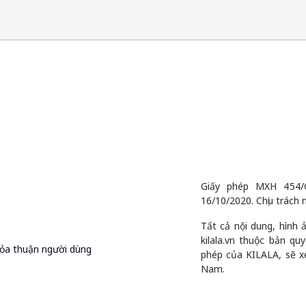
Giấy phép MXH 454/
16/10/2020. Chịu trách 
Tất cả nội dung, hình
kilala.vn thuộc bản q
ỏa thuận người dùng
phép của KILALA, sẽ x
Nam.