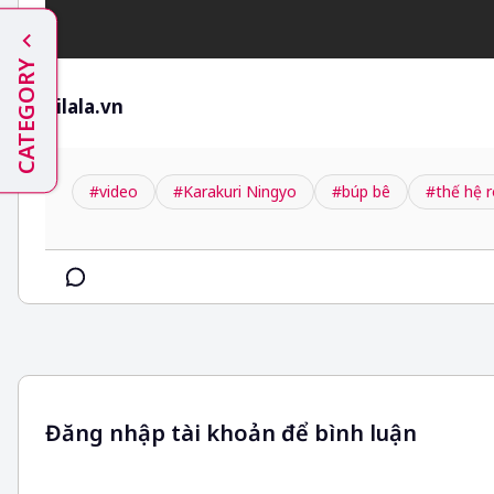
CATEGORY
kilala.vn
#video
#Karakuri Ningyo
#búp bê
#thế hệ 
Đăng nhập tài khoản để bình luận