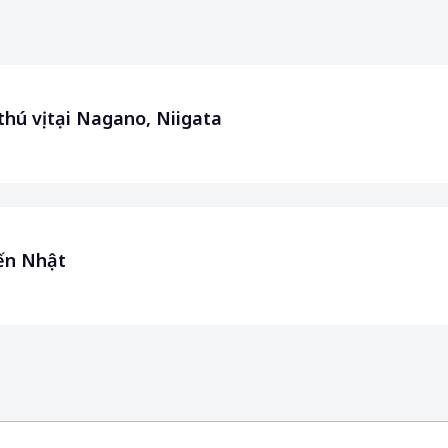
hú vị tại Nagano, Niigata
đến Nhật