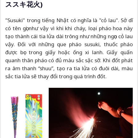
ススキ花火)
"Susuki" trong tiếng Nhật có nghĩa là "cỏ lau". Sở dĩ
có tên gọi như vậy vì khi khi cháy, loại pháo hoa này
tạo thành cái tia lửa dài trông như những ngọn cỏ lau
vậy. Đối với những que pháo susuki, thuốc pháo
được bọc trong giấy hoặc ống xi lanh. Giấy quấn
quanh thân pháo có đủ màu sắc sặc sỡ. Khi đốt phát
ra âm thanh “shuu”, tạo ra tia lửa có đuôi dài, màu
sắc tia lửa sẽ thay đổi trong quá trình đốt.