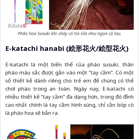
Pháo hoa Susuki khi cháy có tia lửa như ngọn cỏ lau.
E-katachi hanabi (絵形花火/絵型花火)
E-katachi là một biến thể của pháo susuki, thân
pháo màu sắc được gắn vào một “tay cầm”. Có một
số thiết kế dành riêng cho trẻ em để chúng có thể
chơi pháo trong an toàn. Ngày nay, E-katachi có
nhiều thiết kế “tay cầm” đa dạng hơn, trong đó đỉnh
cao nhất chính là tay cầm hình súng, chỉ cần bóp cò
là pháo hoa sẽ bắn ra.