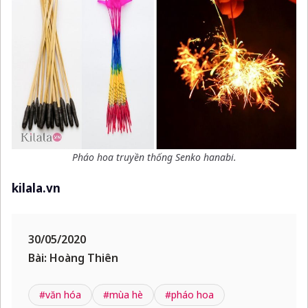
Pháo hoa truyền thống Senko hanabi.
kilala.vn
30/05/2020
Bài: Hoàng Thiên
#văn hóa
#mùa hè
#pháo hoa