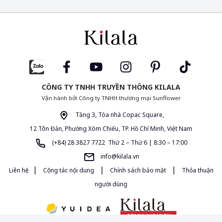
CÔNG TY TNHH TRUYỀN THÔNG KILALA
Vận hành bởi Công ty TNHH thương mại Sunflower
Tầng 3, Tòa nhà Copac Square,
12 Tôn Đản, Phường Xóm Chiếu, TP. Hồ Chí Minh, Việt Nam
(+84) 28 3827 7722 Thứ 2 – Thứ 6 | 8:30 – 17:00
info@kilala.vn
|
|
|
Liên hệ
Cộng tác nội dung
Chính sách bảo mật
Thỏa thuận
người dùng