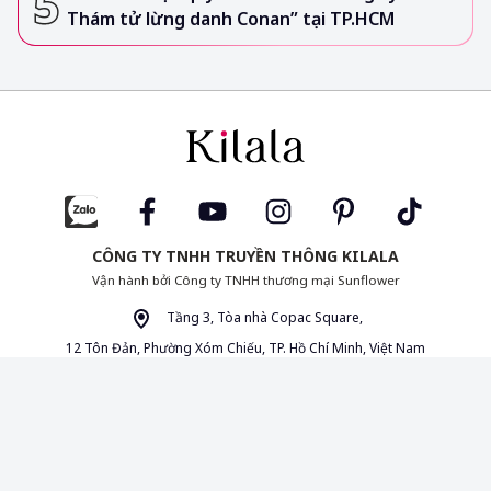
Thám tử lừng danh Conan” tại TP.HCM
CÔNG TY TNHH TRUYỀN THÔNG KILALA
Vận hành bởi Công ty TNHH thương mại Sunflower
Tầng 3, Tòa nhà Copac Square,
12 Tôn Đản, Phường Xóm Chiếu, TP. Hồ Chí Minh, Việt Nam
(+84) 28 3827 7722 Thứ 2 – Thứ 6 | 8:30 – 17:00
info@kilala.vn
|
|
|
Liên hệ
Cộng tác nội dung
Chính sách bảo mật
Thỏa
thuận người dùng