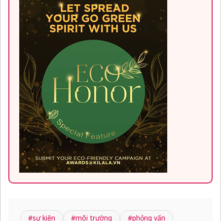
#sự kiện
#môi trường
#phỏng vấn