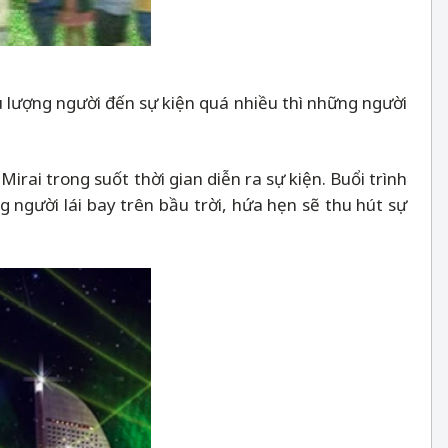
ếu lượng người đến sự kiện quá nhiều thì những người
ai trong suốt thời gian diễn ra sự kiện. Buổi trình
người lái bay trên bầu trời, hứa hẹn sẽ thu hút sự