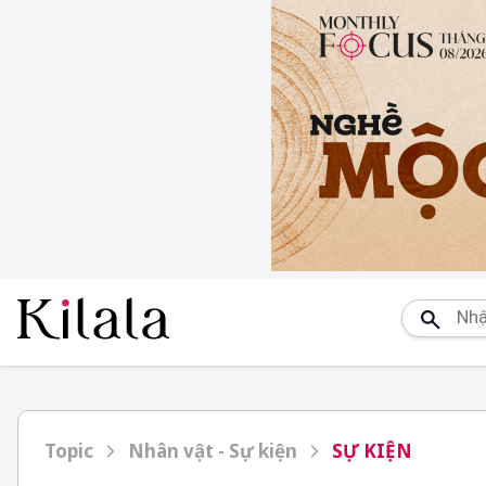
Topic
Nhân vật - Sự kiện
SỰ KIỆN