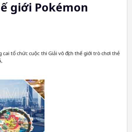
thế giới Pokémon
 tổ chức cuộc thi Giải vô địch thế giới trò chơi thẻ
Á.