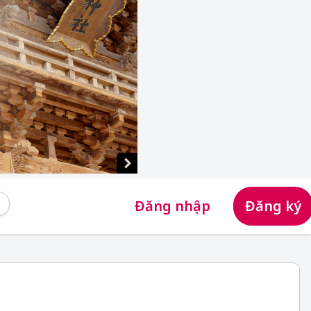
Đăng nhập
Đăng ký