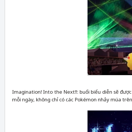
Imagination! Into the Next!!: buổi biểu diễn sẽ đượ
mỗi ngày, không chỉ có các Pokémon nhảy múa trên 