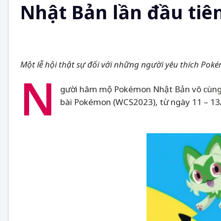
Nhật Bản lần đầu tiên
Một lễ hội thật sự đối với những người yêu thích Pok
N
gười hâm mộ Pokémon Nhật Bản vô cùng phấ
bài Pokémon (WCS2023), từ ngày 11
–
13/