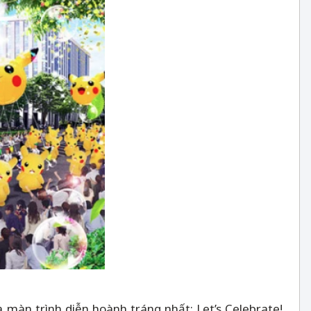
à màn trình diễn hoành tráng nhất: Let’s Celebrate!