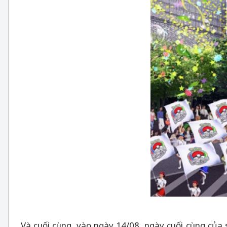
Và cuối cùng, vào ngày 14/08, ngày cuối cùng của s