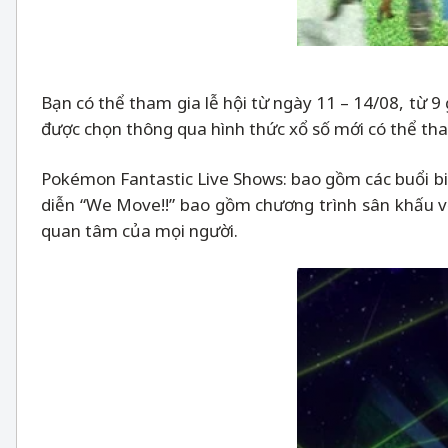
Bạn có thể tham gia lễ hội từ ngày 11
–
14/08, từ 9 
được chọn thông qua hình thức xổ số mới có thể tha
Pokémon Fantastic Live Shows: bao gồm các buổi biể
diễn “We Move!!” bao gồm chương trình sân khấu vớ
quan tâm của mọi người.