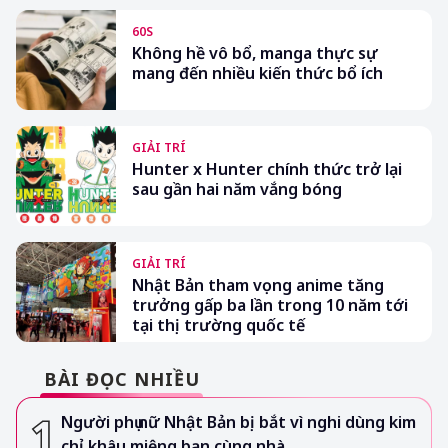
60S
Không hề vô bổ, manga thực sự
mang đến nhiều kiến thức bổ ích
GIẢI TRÍ
Hunter x Hunter chính thức trở lại
sau gần hai năm vắng bóng
GIẢI TRÍ
Nhật Bản tham vọng anime tăng
trưởng gấp ba lần trong 10 năm tới
tại thị trường quốc tế
BÀI ĐỌC NHIỀU
Người phụ nữ Nhật Bản bị bắt vì nghi dùng kim
chỉ khâu miệng bạn cùng nhà