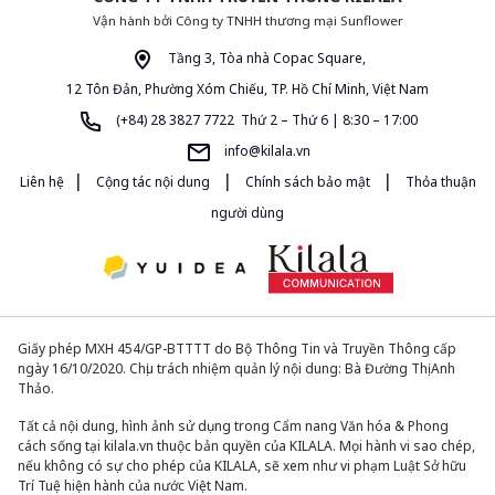
Vận hành bởi Công ty TNHH thương mại Sunflower
Tầng 3, Tòa nhà Copac Square,
12 Tôn Đản, Phường Xóm Chiếu, TP. Hồ Chí Minh, Việt Nam
(+84) 28 3827 7722 Thứ 2 – Thứ 6 | 8:30 – 17:00
info@kilala.vn
|
|
|
Liên hệ
Cộng tác nội dung
Chính sách bảo mật
Thỏa thuận
người dùng
Giấy phép MXH 454/GP-BTTTT do Bộ Thông Tin và Truyền Thông cấp
ngày 16/10/2020. Chịu trách nhiệm quản lý nội dung: Bà Đường Thị Anh
Thảo.
Tất cả nội dung, hình ảnh sử dụng trong Cẩm nang Văn hóa & Phong
cách sống tại kilala.vn thuộc bản quyền của KILALA. Mọi hành vi sao chép,
nếu không có sự cho phép của KILALA, sẽ xem như vi phạm Luật Sở hữu
Trí Tuệ hiện hành của nước Việt Nam.