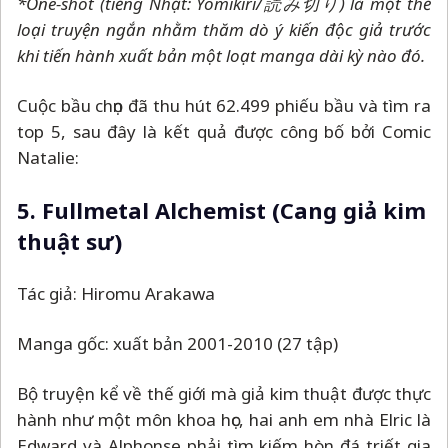
*One-shot (tiếng Nhật: Yomikiri/
読み切り
)
là
một thể
loại truyện ngắn nhằm thăm dò ý kiến độc giả trước
khi tiến hành xuất bản một loạt manga dài kỳ nào đó.
Cuộc bầu chọn đã thu hút 62.499 phiếu bầu và tìm ra
top 5, sau đây là kết quả được công bố bởi Comic
Natalie:
5. Fullmetal Alchemist (Cang giả kim
thuật sư)
Tác giả: Hiromu Arakawa
Manga gốc: xuất bản 2001-2010 (27 tập)
Bộ truyện kể về thế giới mà giả kim thuật được thực
hành như một môn khoa học, hai anh em nhà Elric là
Edward và Alphonse phải tìm kiếm hòn đá triết gia