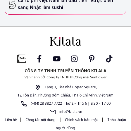
Cá rô phi Việt Nam lần đầu tiên “vượt biển”
sang Nhật làm sushi
CÔNG TY TNHH TRUYỀN THÔNG KILALA
Vận hành bởi Công ty TNHH thương mại Sunflower
Tầng 3, Tòa nhà Copac Square,
12 Tôn Đản, Phường Xóm Chiếu, TP. Hồ Chí Minh, Việt Nam
(+84) 28 3827 7722 Thứ 2 – Thứ 6 | 8:30 – 17:00
info@kilala.vn
|
|
|
Liên hệ
Cộng tác nội dung
Chính sách bảo mật
Thỏa thuận
người dùng