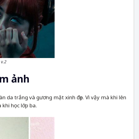
 v.2
ấm ảnh
àn da trắng và gương mặt xinh đẹp. Vì vậy mà khi lên
 khi học lớp ba.