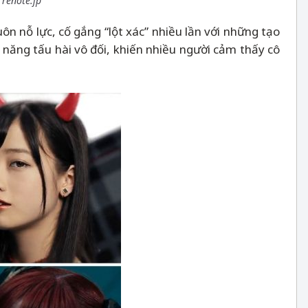
renote.jp
n nỗ lực, cố gắng “lột xác” nhiều lần với những tạo
ả năng tấu hài vô đối, khiến nhiều người cảm thấy cô