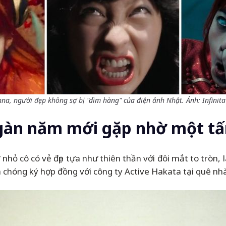
na, người đẹp không sợ bị "dìm hàng" của điện ảnh Nhật. Ảnh: Infinita
ngàn năm mới gặp nhờ một t
hỏ cô có vẻ đẹp tựa như thiên thần với đôi mắt to tròn, l
nh chóng ký hợp đồng với công ty Active Hakata tại quê nhà