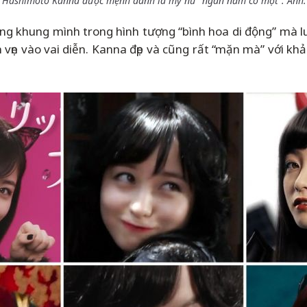
n Hashimoto Kanna được mệnh danh là mỹ nữ "ngàn năm có một". Ảnh: 
g khung mình trong hình tượng “bình hoa di động” mà luô
 vẹn vào vai diễn. Kanna đẹp và cũng rất “mặn mà” với kh