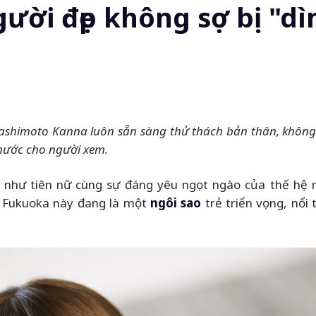
ười đẹp không sợ bị "dì
himoto Kanna luôn sẵn sàng thử thách bản thân, không ngạ
hước cho người xem.
ựa như tiên nữ cùng sự đáng yêu ngọt ngào của thế hệ 
từ Fukuoka này đang là một
ngôi sao
trẻ triển vọng, nổi