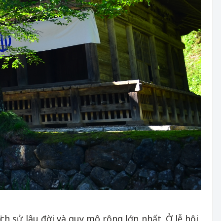
ịch sử lâu đời và quy mô rộng lớn nhất. Ở lễ hội,