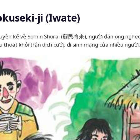
kuseki-ji (Iwate)
huyện kể về Somin Shorai (蘇民将来), người đàn ông nghèo đ
ứu thoát khỏi trận dịch cướp đi sinh mạng của nhiều người.