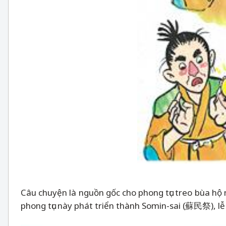
Câu chuyện là nguồn gốc cho phong tục treo bùa hộ 
phong tục này phát triển thành Somin-sai (蘇民祭), lễ