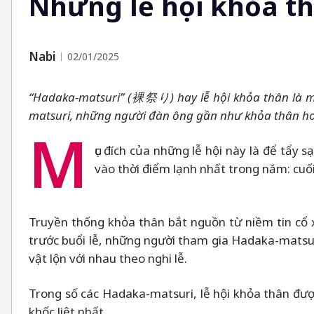
Những lễ hội khỏa t
Nabi
02/01/2025
“Hadaka-matsuri” (
裸祭り
) hay lễ hội khỏa thân là
matsuri, những người đàn ông gần như khỏa thân hoàn
M
ục đích của những lễ hội này là để tẩy
vào thời điểm lạnh nhất trong năm: cu
Truyền thống khỏa thân bắt nguồn từ niềm tin cổ xư
trước buổi lễ, những người tham gia Hadaka-matsuri
vật lộn với nhau theo nghi lễ.
Trong số các Hadaka-matsuri, lễ hội khỏa thân đư
khốc liệt nhất.