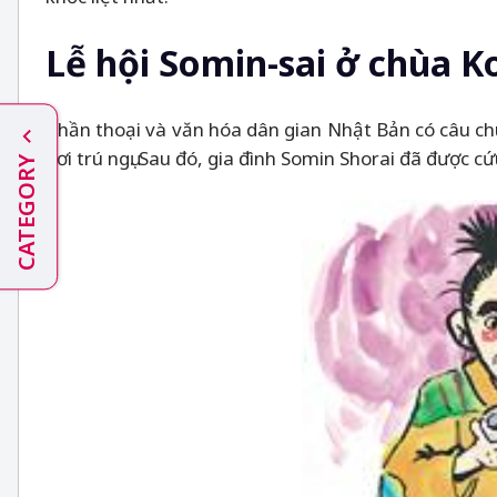
Lễ hội Somin-sai ở chùa Ko
Thần thoại và văn hóa dân gian Nhật Bản có câu c
nơi trú ngụ. Sau đó, gia đình Somin Shorai đã được c
CATEGORY