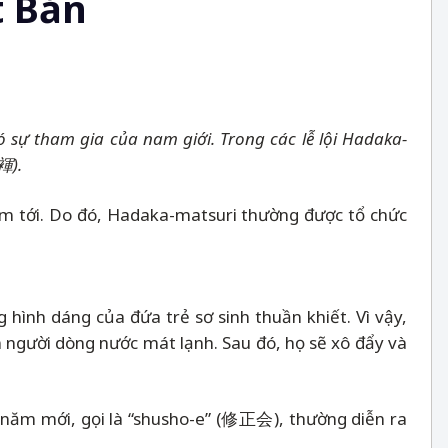
t Bản
ó sự tham gia của nam giới. Trong các lễ lội Hadaka-
褌
).
 năm tới. Do đó, Hadaka-matsuri thường được tổ chức
 hình dáng của đứa trẻ sơ sinh thuần khiết. Vì vậy,
n người dòng nước mát lạnh. Sau đó, họ sẽ xô đẩy và
 năm mới, gọi là “shusho-e” (修正会), thường diễn ra