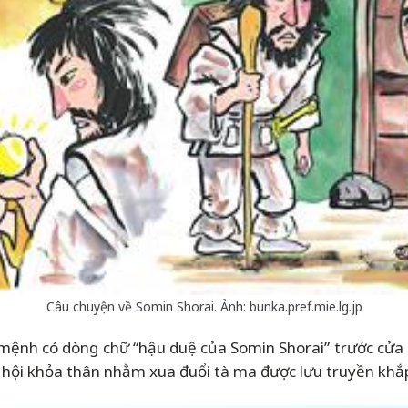
Câu chuyện về Somin Shorai. Ảnh: bunka.pref.mie.lg.jp
mệnh có dòng chữ “hậu duệ của Somin Shorai” trước cửa n
 hội khỏa thân nhằm xua đuổi tà ma được lưu truyền khắp 