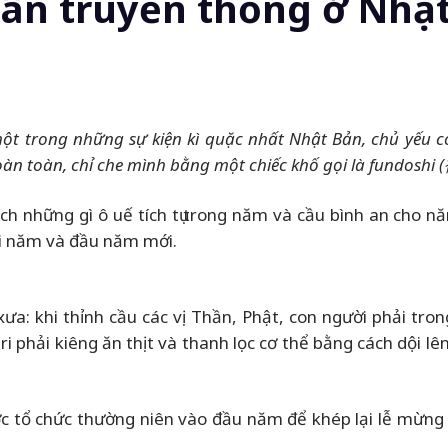
hân truyền thống ở Nhậ
 một trong những sự kiện kì quặc nhất Nhật Bản, chủ yếu c
 toàn, chỉ che mình bằng một chiếc khố gọi là fundoshi (
 sạch những gì ô uế tích tụ trong năm và cầu bình an cho
ối năm và đầu năm mới.
a: khi thỉnh cầu các vị Thần, Phật, con người phải trong
 phải kiêng ăn thịt và thanh lọc cơ thể bằng cách dội lê
ợc tổ chức thường niên vào đầu năm để khép lại lễ mừng