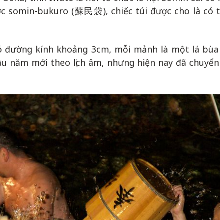
c somin-bukuro (蘇民袋), chiếc túi được cho là có tá
 đường kính khoảng 3cm, mỗi mảnh là một lá bùa
đầu năm mới theo lịch âm, nhưng hiện nay đã chuyển