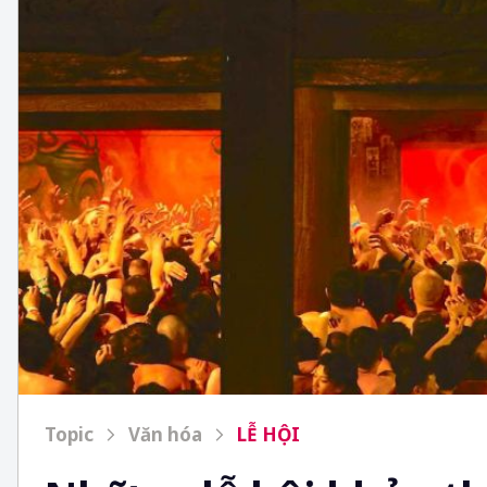
Topic
Văn hóa
LỄ HỘI