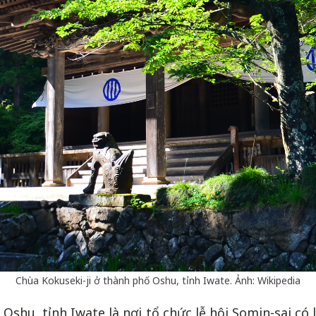
Chùa Kokuseki-ji ở thành phố Oshu, tỉnh Iwate. Ảnh: Wikipedia
Oshu, tỉnh Iwate là nơi tổ chức lễ hội Somin-sai có l