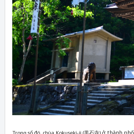
ở thành phố 
Trong số đó, chùa Kokuseki-ji (黒石寺)