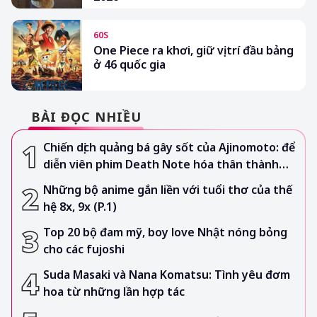
60S
One Piece ra khơi, giữ vị trí đầu bảng
ở 46 quốc gia
BÀI ĐỌC NHIỀU
Chiến dịch quảng bá gây sốt của Ajinomoto: để
diễn viên phim Death Note hóa thân thành…
xà lách
Những bộ anime gắn liền với tuổi thơ của thế
hệ 8x, 9x (P.1)
Top 20 bộ đam mỹ, boy love Nhật nóng bỏng
cho các fujoshi
Suda Masaki và Nana Komatsu: Tình yêu đơm
hoa từ những lần hợp tác