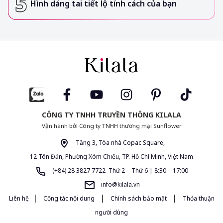
Hình dáng tai tiết lộ tính cách của bạn
CÔNG TY TNHH TRUYỀN THÔNG KILALA
Vận hành bởi Công ty TNHH thương mại Sunflower
Tầng 3, Tòa nhà Copac Square,
12 Tôn Đản, Phường Xóm Chiếu, TP. Hồ Chí Minh, Việt Nam
(+84) 28 3827 7722 Thứ 2 – Thứ 6 | 8:30 – 17:00
info@kilala.vn
|
|
|
Liên hệ
Cộng tác nội dung
Chính sách bảo mật
Thỏa thuận
người dùng