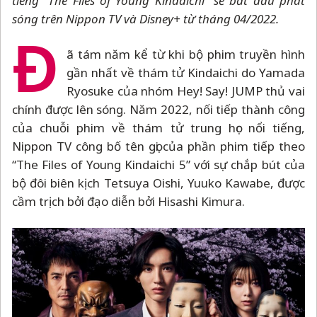
tiếng “The Files of Young Kindaichi” sẽ bắt đầu phát
sóng trên Nippon TV và Disney+ từ tháng 04/2022.
Đ
ã tám năm kể từ khi bộ phim truyền hình
gần nhất về thám tử Kindaichi do Yamada
Ryosuke của nhóm Hey! Say! JUMP thủ vai
chính được lên sóng. Năm 2022, nối tiếp thành công
của chuỗi phim về thám tử trung học nổi tiếng,
Nippon TV công bố tên gọi của phần phim tiếp theo
“The Files of Young Kindaichi 5” với sự chắp bút của
bộ đôi biên kịch Tetsuya Oishi, Yuuko Kawabe, được
cầm trịch bởi đạo diễn bởi Hisashi Kimura.