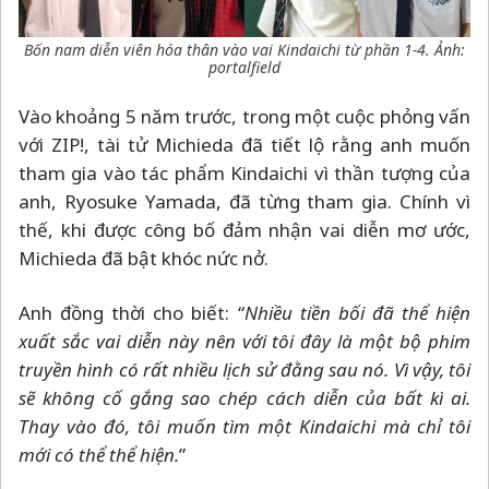
Bốn nam diễn viên hóa thân vào vai Kindaichi từ phần 1-4. Ảnh:
portalfield
Vào khoảng 5 năm trước, trong một cuộc phỏng vấn
với ZIP!, tài tử Michieda đã tiết lộ rằng anh muốn
tham gia vào tác phẩm Kindaichi vì thần tượng của
anh, Ryosuke Yamada, đã từng tham gia. Chính vì
thế, khi được công bố đảm nhận vai diễn mơ ước,
Michieda đã bật khóc nức nở.
Anh đồng thời cho biết: “
Nhiều tiền bối đã thể hiện
xuất sắc vai diễn này nên với tôi đây là một bộ phim
truyền hình có rất nhiều lịch sử đằng sau nó. Vì vậy, tôi
sẽ không cố gắng sao chép cách diễn của bất kì ai.
Thay vào đó, tôi muốn tìm một Kindaichi mà chỉ tôi
mới có thể thể hiện.
”