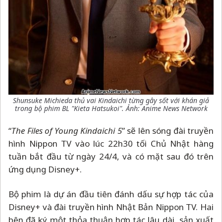
Shunsuke Michieda thủ vai Kindaichi từng gây sốt với khán giả
trong bộ phim BL
"Kieta Hatsukoi"
. Ảnh: Anime News Network
“
The Files of Young Kindaichi 5
” sẽ lên sóng đài truyền
hình Nippon TV vào lúc 22h30 tối Chủ Nhật hàng
tuần bắt đầu từ ngày 24/4, và có mặt sau đó trên
ứng dụng Disney+.
Bộ phim là dự án đầu tiên đánh dấu sự hợp tác của
Disney+ và đài truyền hình Nhật Bản Nippon TV. Hai
bên đã ký một thỏa thuận hợp tác lâu dài, sản xuất