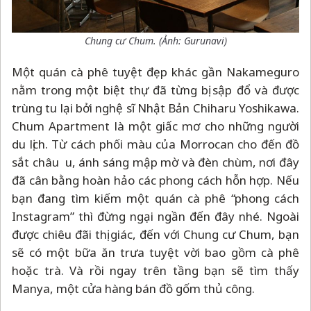
Chung cư Chum. (Ảnh: Gurunavi)
Một quán cà phê tuyệt đẹp khác gần Nakameguro
nằm trong một biệt thự đã từng bị sập đổ và được
trùng tu lại bởi nghệ sĩ Nhật Bản Chiharu Yoshikawa.
Chum Apartment là một giấc mơ cho những người
du lịch. Từ cách phối màu của Morrocan cho đến đồ
sắt châu u, ánh sáng mập mờ và đèn chùm, nơi đây
đã cân bằng hoàn hảo các phong cách hỗn hợp. Nếu
bạn đang tìm kiếm một quán cà phê “phong cách
Instagram” thì đừng ngại ngần đến đây nhé. Ngoài
được chiêu đãi thị giác, đến với Chung cư Chum, bạn
sẽ có một bữa ăn trưa tuyệt vời bao gồm cà phê
hoặc trà. Và rồi ngay trên tầng bạn sẽ tìm thấy
Manya, một cửa hàng bán đồ gốm thủ công.