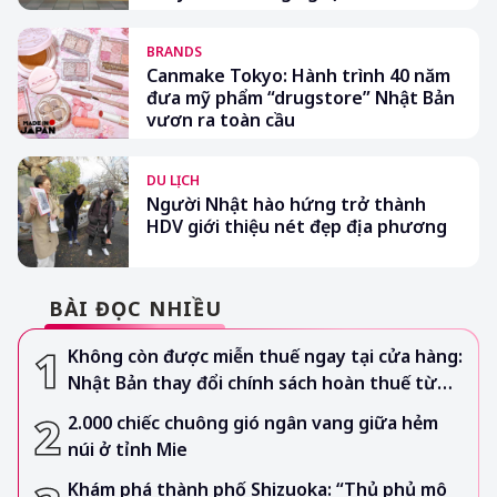
BRANDS
Canmake Tokyo: Hành trình 40 năm
đưa mỹ phẩm “drugstore” Nhật Bản
vươn ra toàn cầu
DU LỊCH
Người Nhật hào hứng trở thành
HDV giới thiệu nét đẹp địa phương
BÀI ĐỌC NHIỀU
Không còn được miễn thuế ngay tại cửa hàng:
Nhật Bản thay đổi chính sách hoàn thuế từ
tháng 11/2026
2.000 chiếc chuông gió ngân vang giữa hẻm
núi ở tỉnh Mie
Khám phá thành phố Shizuoka: “Thủ phủ mô