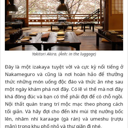
Yakitori Akira. (Ảnh: in the luggage)
Đây là một izakaya tuyệt vời và cực kỳ nổi tiếng ở
Nakameguro và cũng là nơi hoàn hảo để thưởng
thức những món uống độc đáo và thức ăn nhẹ sau
một ngày khám phá nơi đây. Có lẽ vì thế mà nơi đây
khá đông đúc và bạn có thể phải đợi để có chỗ ngồi.
Nội thất quán trang trí mộc mạc theo phong cách
tối giản. Và hãy đợi cho đến khi mùi thịt nướng bốc
lên, nhâm nhi karaage (gà rán) và umeshu (rượu
mận) trong khu phố nhỏ và thư giãn đi nhé.