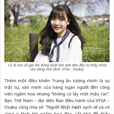
Có lẽ mọi cô gái khi đứng dưới tán anh đào đều tự thấy mình
dịu dàng hơn (Ảnh: VYSA - Osaka)
Thêm một điều khiến Trang ấn tượng chính là sự
trật tự, văn mình của hàng ngàn người đến công
viên ngắm hoa nhưng “không có lấy một mẩu rác”.
Bạn Thế Nam
–
đại diện Ban điều hành của VYSA
–
Osaka cũng chia sẻ: “Người Nhật họ rất sạch sẽ và vô
cùng ý thức khi ngắm hoa đào, rất khó để thấy