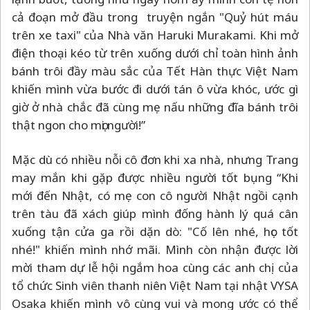
cả đoạn mở đầu trong truyện ngắn "Quỷ hút máu
trên xe taxi" của Nhà văn Haruki Murakami. Khi mở
điện thoại kéo từ trên xuống dưới chỉ toàn hình ảnh
bánh trôi đầy màu sắc của Tết Hàn thực Việt Nam
khiến mình vừa bước đi dưới tán ô vừa khóc, ước gì
giờ ở nhà chắc đã cùng mẹ nấu những đĩa bánh trôi
thật ngon cho mọi người!”
Mặc dù có nhiều nỗi cô đơn khi xa nhà, nhưng Trang
may mắn khi gặp được nhiều người tốt bụng “Khi
mới đến Nhật, có mẹ con cô người Nhật ngồi cạnh
trên tàu đã xách giúp mình đống hành lý quá cân
xuống tận cửa ga rồi dặn dò: "Cố lên nhé, học tốt
nhé!" khiến mình nhớ mãi. Mình còn nhận được lời
mời tham dự lễ hội ngắm hoa cùng các anh chị của
tổ chức Sinh viên thanh niên Việt Nam tại nhật VYSA
Osaka khiến mình vô cùng vui và mong ước có thể