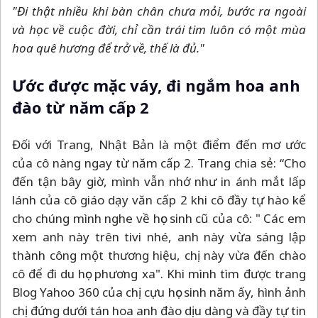
"Đi thật nhiều khi bàn chân chưa mỏi, bước ra ngoài
và học về cuộc đời, chỉ cần trái tim luôn có một mùa
hoa quê hương để trở về, thế là đủ."
Ước được mặc váy, đi ngắm hoa anh
đào từ năm cấp 2
Đối với Trang, Nhật Bản là một điểm đến mơ ước
của cô nàng ngay từ năm cấp 2. Trang chia sẻ: “Cho
đến tận bây giờ, mình vẫn nhớ như in ánh mắt lấp
lánh của cô giáo dạy văn cấp 2 khi cô đầy tự hào kể
cho chúng mình nghe về học sinh cũ của cô: " Các em
xem anh này trên tivi nhé, anh này vừa sáng lập
thành công một thương hiệu, chị này vừa đến chào
cô để đi du học phương xa". Khi mình tìm được trang
Blog Yahoo 360 của chị cựu học sinh năm ấy, hình ảnh
chị đứng dưới tán hoa anh đào dịu dàng và đầy tự tin