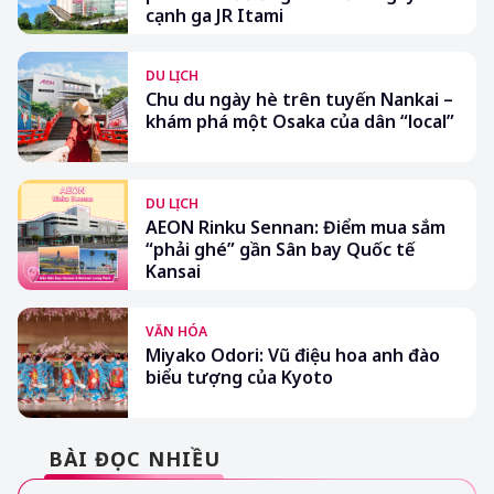
cạnh ga JR Itami
DU LỊCH
Chu du ngày hè trên tuyến Nankai –
khám phá một Osaka của dân “local”
DU LỊCH
AEON Rinku Sennan: Điểm mua sắm
“phải ghé” gần Sân bay Quốc tế
Kansai
VĂN HÓA
Miyako Odori: Vũ điệu hoa anh đào
biểu tượng của Kyoto
BÀI ĐỌC NHIỀU