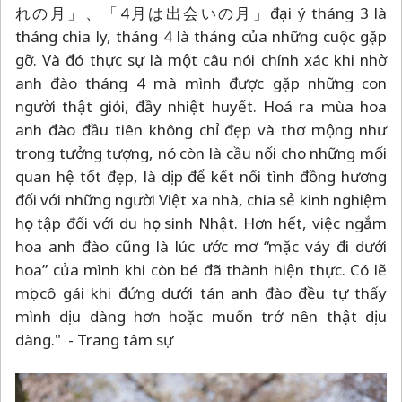
れの月」、「4月は出会いの月」đại ý tháng 3 là
tháng chia ly, tháng 4 là tháng của những cuộc gặp
gỡ. Và đó thực sự là một câu nói chính xác khi nhờ
anh đào tháng 4 mà mình được gặp những con
người thật giỏi, đầy nhiệt huyết. Hoá ra mùa hoa
anh đào đầu tiên không chỉ đẹp và thơ mộng như
trong tưởng tượng, nó còn là cầu nối cho những mối
quan hệ tốt đẹp, là dịp để kết nối tình đồng hương
đối với những người Việt xa nhà, chia sẻ kinh nghiệm
học tập đối với du học sinh Nhật. Hơn hết, việc ngắm
hoa anh đào cũng là lúc ước mơ “mặc váy đi dưới
hoa” của mình khi còn bé đã thành hiện thực. Có lẽ
mọi cô gái khi đứng dưới tán anh đào đều tự thấy
mình dịu dàng hơn hoặc muốn trở nên thật dịu
dàng." - Trang tâm sự