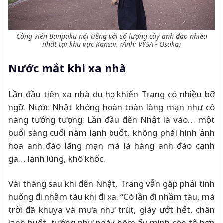
Công viên Banpaku nổi tiếng với số lượng cây anh đào nhiều
nhất tại khu vực Kansai. (Ảnh: VYSA - Osaka)
Nước mắt khi xa nhà
Lần đầu tiên xa nhà du học khiến Trang có nhiều bỡ
ngỡ. Nước Nhật không hoàn toàn lãng mạn như cô
nàng tưởng tượng: Lần đầu đến Nhật là vào… một
buổi sáng cuối năm lạnh buốt, không phải hình ảnh
hoa anh đào lãng mạn mà là hàng anh đào cạnh
ga… lạnh lùng, khô khốc.
Vài tháng sau khi đến Nhật, Trang vẫn gặp phải tình
huống đi nhầm tàu khi đi xa. “Có lần đi nhầm tàu, mà
trời đã khuya và mưa như trút, giày ướt hết, chân
lạnh buốt, tưởng như ngày hôm ấy mình còn tệ hơn