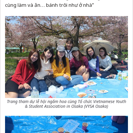
cùng làm và ăn… bánh trôi như ở nhà”
Trang tham dự lễ hội ngắm hoa cùng
Tổ chức Vietnamese Youth
& Student Association in Osaka (
VYSA Osaka)