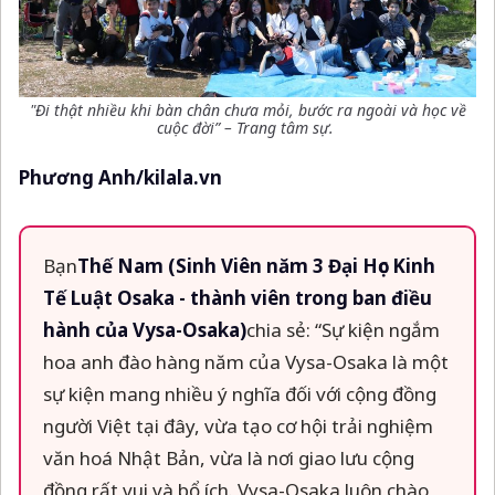
"Đi thật nhiều khi bàn chân chưa mỏi, bước ra ngoài và học về
cuộc đời”
–
Trang tâm sự.
Phương Anh/kilala.vn
Bạn
Thế Nam (Sinh Viên năm 3 Đại Học Kinh
Tế Luật Osaka - thành viên trong ban điều
hành của Vysa-Osaka)
chia sẻ: “Sự kiện ngắm
hoa anh đào hàng năm của Vysa-Osaka là một
sự kiện mang nhiều ý nghĩa đối với cộng đồng
người Việt tại đây, vừa tạo cơ hội trải nghiệm
văn hoá Nhật Bản, vừa là nơi giao lưu cộng
đồng rất vui và bổ ích. Vysa-Osaka luôn chào