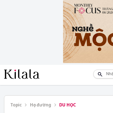
Topic
Học đường
DU HỌC