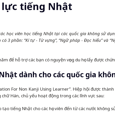
g lực tiếng Nhật
 các học viên học tiếng Nhật tại các quốc gia không sử dụ
m có 3 phần: “Kí tự - Từ vựng”, “Ngữ pháp - Đọc hiểu” và “N
năm để hỗ trợ các bạn có nguyện vọng du học lấy được chứn
g Nhật dành cho các quốc gia kh
iation For Non Kanji Using Learner”. Hiệp hội được thành
 chữ Hán, chủ yếu hoạt động trong các lĩnh vực sau:
o tạo tiếng Nhật cho các học viên đến từ các nước không 