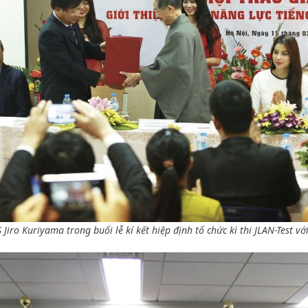
S Jiro Kuriyama trong buổi lễ kí kết hiệp định tổ chức kì thi JLAN-Test