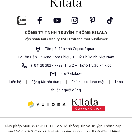
CÔNG TY TNHH TRUYỀN THÔNG KILALA
Vận hành bởi Công ty TNHH thương mại Sunflower
Tầng 3, Tòa nhà Copac Square,
12 Tôn Đản, Phường Xóm Chiếu, TP. Hồ Chí Minh, Việt Nam
(+84) 28 3827 7722 Thứ 2 – Thứ 6 | 8:30 – 17:00
info@kilala.vn
|
|
|
Liên hệ
Cộng tác nội dung
Chính sách bảo mật
Thỏa
thuận người dùng
Giấy phép MXH 454/GP-BTTTT do Bộ Thông Tin và Truyền Thông cấp
ngày 16/10/2020. Chịu trách nhiệm quản lý nội dung: Bà Đường Thị Anh