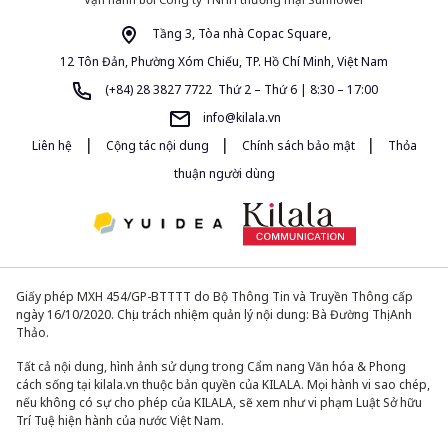
Tầng 3, Tòa nhà Copac Square,
12 Tôn Đản, Phường Xóm Chiếu, TP. Hồ Chí Minh, Việt Nam
(+84) 28 3827 7722 Thứ 2 – Thứ 6 | 8:30 – 17:00
info@kilala.vn
|
|
|
Liên hệ
Cộng tác nội dung
Chính sách bảo mật
Thỏa
thuận người dùng
Giấy phép MXH 454/GP-BTTTT do Bộ Thông Tin và Truyền Thông cấp
ngày 16/10/2020. Chịu trách nhiệm quản lý nội dung: Bà Đường Thị Anh
Thảo.
Tất cả nội dung, hình ảnh sử dụng trong Cẩm nang Văn hóa & Phong
cách sống tại kilala.vn thuộc bản quyền của KILALA. Mọi hành vi sao chép,
nếu không có sự cho phép của KILALA, sẽ xem như vi phạm Luật Sở hữu
Trí Tuệ hiện hành của nước Việt Nam.