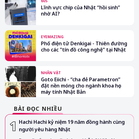
60S
Lĩnh vực chip của Nhật “hồi sinh”
nhờ AI?
EYEMAZING
Phố điện tử Denkigai - Thiên đường
cho các "tín đồ công nghệ" tại Nhật
NHÂN VẬT
Goto Eiichi - “cha đẻ Parametron”
đặt nền móng cho ngành khoa học
máy tính Nhật Bản
BÀI ĐỌC NHIỀU
Hachi Hachi kỷ niệm 19 năm đồng hành cùng
người yêu hàng Nhật