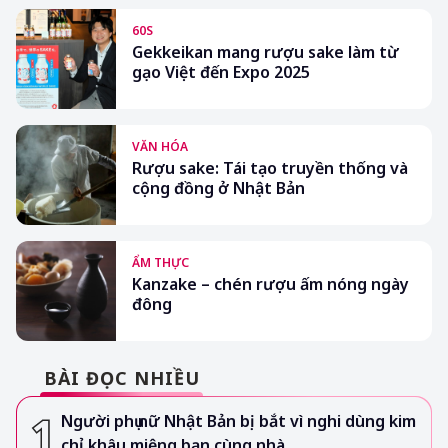
60S
Gekkeikan mang rượu sake làm từ
gạo Việt đến Expo 2025
VĂN HÓA
Rượu sake: Tái tạo truyền thống và
cộng đồng ở Nhật Bản
ẨM THỰC
Kanzake – chén rượu ấm nóng ngày
đông
BÀI ĐỌC NHIỀU
Người phụ nữ Nhật Bản bị bắt vì nghi dùng kim
chỉ khâu miệng bạn cùng nhà