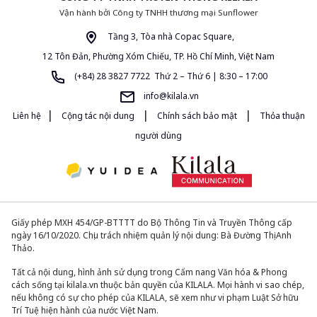
Vận hành bởi Công ty TNHH thương mại Sunflower
Tầng 3, Tòa nhà Copac Square,
12 Tôn Đản, Phường Xóm Chiếu, TP. Hồ Chí Minh, Việt Nam
(+84) 28 3827 7722 Thứ 2 – Thứ 6 | 8:30 – 17:00
info@kilala.vn
|
|
|
Liên hệ
Cộng tác nội dung
Chính sách bảo mật
Thỏa thuận
người dùng
Giấy phép MXH 454/GP-BTTTT do Bộ Thông Tin và Truyền Thông cấp
ngày 16/10/2020. Chịu trách nhiệm quản lý nội dung: Bà Đường Thị Anh
Thảo.
Tất cả nội dung, hình ảnh sử dụng trong Cẩm nang Văn hóa & Phong
cách sống tại kilala.vn thuộc bản quyền của KILALA. Mọi hành vi sao chép,
nếu không có sự cho phép của KILALA, sẽ xem như vi phạm Luật Sở hữu
Trí Tuệ hiện hành của nước Việt Nam.