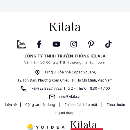
CÔNG TY TNHH TRUYỀN THÔNG KILALA
Vận hành bởi Công ty TNHH thương mại Sunflower
Tầng 3, Tòa nhà Copac Square,
12 Tôn Đản, Phường Xóm Chiếu, TP. Hồ Chí Minh, Việt Nam
(+84) 28 3827 7722 Thứ 2 – Thứ 6 | 8:30 – 17:00
info@kilala.vn
|
|
|
Liên hệ
Cộng tác nội dung
Chính sách bảo mật
Thỏa thuận
người dùng