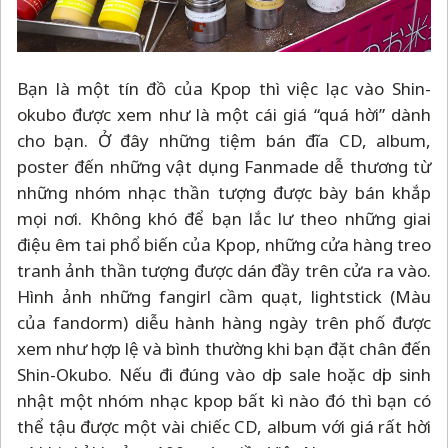
Bạn là một tín đồ của Kpop thì việc lạc vào Shin-
okubo được xem như là một cái giá “quá hời” dành
cho bạn. Ở đây những tiệm bán đĩa CD, album,
poster đến những vật dụng Fanmade dễ thương từ
những nhóm nhạc thần tượng được bày bán khắp
mọi nơi. Không khó để bạn lắc lư theo những giai
điệu êm tai phổ biến của Kpop, những cửa hàng treo
tranh ảnh thần tượng được dán đầy trên cửa ra vào.
Hình ảnh những fangirl cầm quạt, lightstick (Màu
của fandorm) diễu hành hàng ngày trên phố được
xem như hợp lệ và bình thường khi bạn đặt chân đến
Shin-Okubo. Nếu đi đúng vào dịp sale hoặc dịp sinh
nhật một nhóm nhạc kpop bất kì nào đó thì bạn có
thể tậu được một vài chiếc CD, album với giá rất hời