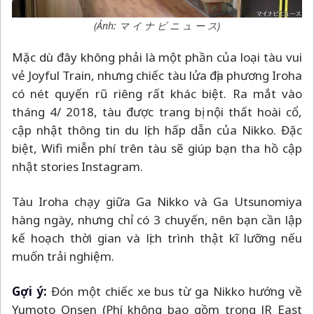
(Ảnh: マ イ ナ ビ ニ ュ ー ス)
Mặc dù đây không phải là một phần của loại tàu vui
vẻ Joyful Train, nhưng chiếc tàu lửa địa phương Iroha
có nét quyến rũ riêng rất khác biệt. Ra mắt vào
tháng 4/ 2018, tàu được trang bị nội thất hoài cổ,
cập nhật thông tin du lịch hấp dẫn của Nikko. Đặc
biệt, Wifi miễn phí trên tàu sẽ giúp bạn tha hồ cập
nhật stories Instagram.
Tàu Iroha chạy giữa Ga Nikko và Ga Utsunomiya
hàng ngày, nhưng chỉ có 3 chuyến, nên bạn cần lập
kế hoạch thời gian và lịch trình thật kĩ lưỡng nếu
muốn trải nghiệm.
Gợi ý:
Đón một chiếc xe bus từ ga Nikko hướng về
Yumoto Onsen (Phí không bao gồm trong JR East