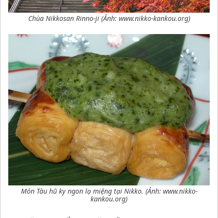
Chùa Nikkosan Rinno-ji (Ảnh: www.nikko-kankou.org)
Món Tàu hũ ky ngon lạ miệng tại Nikko. (Ảnh: www.nikko-
kankou.org)