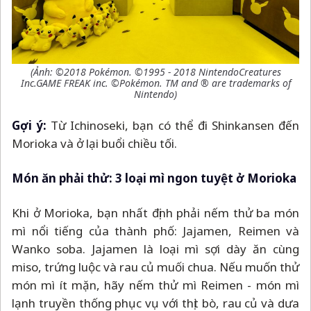
(Ảnh: ©2018 Pokémon. ©1995 - 2018 NintendoCreatures
Inc.GAME FREAK inc. ©Pokémon. TM and ® are trademarks of
Nintendo)
Gợi ý:
Từ Ichinoseki, bạn có thể đi Shinkansen đến
Morioka và ở lại buổi chiều tối.
Món ăn phải thử: 3 loại mì ngon tuyệt ở Morioka
Khi ở Morioka, bạn nhất định phải nếm thử ba món
mì nổi tiếng của thành phố: Jajamen, Reimen và
Wanko soba. Jajamen là loại mì sợi dày ăn cùng
miso, trứng luộc và rau củ muối chua. Nếu muốn thử
món mì ít mặn, hãy nếm thử mì Reimen - món mì
lạnh truyền thống phục vụ với thịt bò, rau củ và dưa