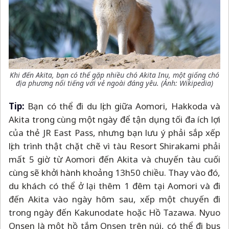
Khi đến Akita, bạn có thể gặp nhiều chó Akita Inu, một giống chó
địa phương nổi tiếng với vẻ ngoài đáng yêu. (Ảnh: Wikipedia)
Tip:
Bạn có thể đi du lịch giữa Aomori, Hakkoda và
Akita trong cùng một ngày để tận dụng tối đa ích lợi
của thẻ JR East Pass, nhưng bạn lưu ý phải sắp xếp
lịch trình thật chặt chẽ vì tàu Resort Shirakami phải
mất 5 giờ từ Aomori đến Akita và chuyến tàu cuối
cùng sẽ khởi hành khoảng 13h50 chiều. Thay vào đó,
du khách có thể ở lại thêm 1 đêm tại Aomori và đi
đến Akita vào ngày hôm sau, xếp một chuyến đi
trong ngày đến Kakunodate hoặc Hồ Tazawa. Nyuo
Onsen là một hồ tắm Onsen trên núi, có thể đi bus