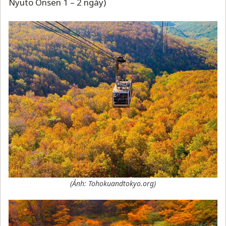
Nyuto Onsen 1
–
2 ngày)
(Ảnh: Tohokuandtokyo.org)