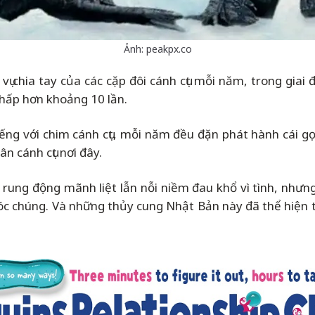
Ảnh: peakpx.co
vụ chia tay của các cặp đôi cánh cụt mỗi năm, trong gia
hấp hơn khoảng 10 lần.
iếng với chim cánh cụt, mỗi năm đều đặn phát hành cái gọ
n cánh cụt nơi đây.
ng động mãnh liệt lẫn nỗi niềm đau khổ vì tình, nhưng 
sóc chúng. Và những thủy cung Nhật Bản này đã thể hiện 