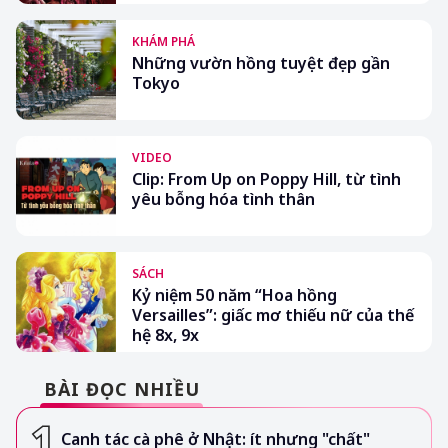
KHÁM PHÁ
Những vườn hồng tuyệt đẹp gần
Tokyo
VIDEO
Clip: From Up on Poppy Hill, từ tình
yêu bỗng hóa tình thân
SÁCH
Kỷ niệm 50 năm “Hoa hồng
Versailles”: giấc mơ thiếu nữ của thế
hệ 8x, 9x
BÀI ĐỌC NHIỀU
Canh tác cà phê ở Nhật: ít nhưng "chất"