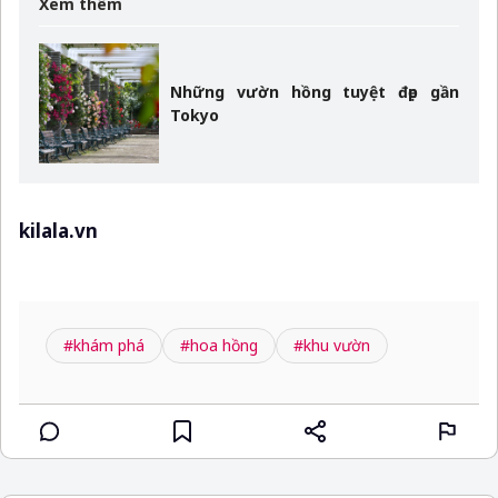
Xem thêm
Những vườn hồng tuyệt đẹp gần
Tokyo
kilala.vn
#khám phá
#hoa hồng
#khu vườn