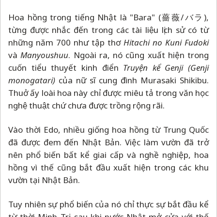
Hoa hồng trong tiếng Nhật là "Bara" (薔薇/バラ),
từng được nhắc đến trong các tài liệu lịch sử có từ
những năm 700 như tập thơ
Hitachi no Kuni Fudoki
và
Manyoushuu
. Ngoài ra, nó cũng xuất hiện trong
cuốn tiểu thuyết kinh điển
Truyện kể Genji (Genji
monogatari)
của nữ sĩ cung đình Murasaki Shikibu.
Thuở ấy loài hoa này chỉ được miêu tả trong văn học
nghệ thuật chứ chưa được trồng rộng rãi.
Vào thời Edo, nhiều giống hoa hồng từ Trung Quốc
đã được đem đến Nhật Bản. Việc làm vườn đã trở
nên phổ biến bất kể giai cấp và nghề nghiệp, hoa
hồng vì thế cũng bắt đầu xuất hiện trong các khu
vườn tại Nhật Bản.
Tuy nhiên sự phổ biến của nó chỉ thực sự bắt đầu kể
từ thời Minh Trị, sau khi nước Nhật mở cửa với thế