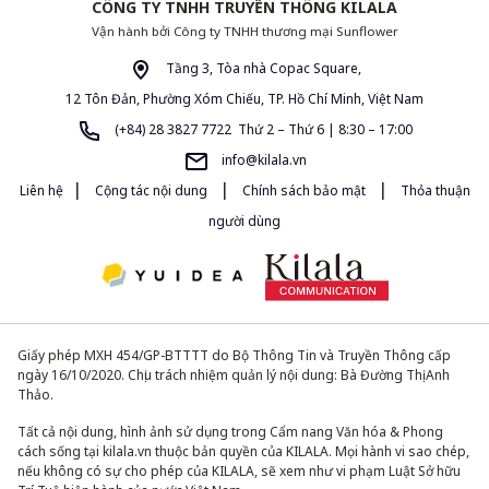
CÔNG TY TNHH TRUYỀN THÔNG KILALA
Vận hành bởi Công ty TNHH thương mại Sunflower
Tầng 3, Tòa nhà Copac Square,
12 Tôn Đản, Phường Xóm Chiếu, TP. Hồ Chí Minh, Việt Nam
(+84) 28 3827 7722 Thứ 2 – Thứ 6 | 8:30 – 17:00
info@kilala.vn
|
|
|
Liên hệ
Cộng tác nội dung
Chính sách bảo mật
Thỏa thuận
người dùng
Giấy phép MXH 454/GP-BTTTT do Bộ Thông Tin và Truyền Thông cấp
ngày 16/10/2020. Chịu trách nhiệm quản lý nội dung: Bà Đường Thị Anh
Thảo.
Tất cả nội dung, hình ảnh sử dụng trong Cẩm nang Văn hóa & Phong
cách sống tại kilala.vn thuộc bản quyền của KILALA. Mọi hành vi sao chép,
nếu không có sự cho phép của KILALA, sẽ xem như vi phạm Luật Sở hữu