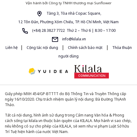
Vận hành bởi Công ty TNHH thương mại Sunflower
Tầng 3, Tòa nhà Copac Square,
12 Tôn Đản, Phường Xóm Chiếu, TP. Hồ Chí Minh, Việt Nam
(+84) 28 3827 7722 Thứ 2 – Thứ 6 | 8:30 – 17:00
info@kilala.vn
|
|
|
Liên hệ
Cộng tác nội dung
Chính sách bảo mật
Thỏa thuận
người dùng
Giấy phép MXH 454/GP-BTTTT do Bộ Thông Tin và Truyền Thông cấp
ngày 16/10/2020. Chịu trách nhiệm quản lý nội dung: Bà Đường Thị Anh
Thảo.
Tất cả nội dung, hình ảnh sử dụng trong Cẩm nang Văn hóa & Phong
cách sống tại kilala.vn thuộc bản quyền của KILALA. Mọi hành vi sao chép,
nếu không có sự cho phép của KILALA, sẽ xem như vi phạm Luật Sở hữu
Trí Tuệ hiện hành của nước Việt Nam.