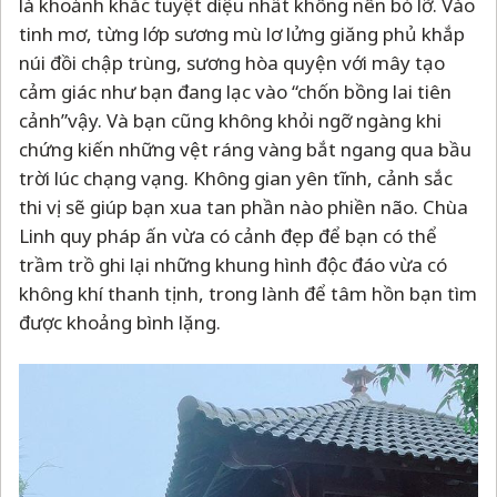
là khoảnh khắc tuyệt diệu nhất không nên bỏ lỡ. Vào
tinh mơ, từng lớp sương mù lơ lửng giăng phủ khắp
núi đồi chập trùng, sương hòa quyện với mây tạo
cảm giác như bạn đang lạc vào “chốn bồng lai tiên
cảnh”vậy. Và bạn cũng không khỏi ngỡ ngàng khi
chứng kiến những vệt ráng vàng bắt ngang qua bầu
trời lúc chạng vạng. Không gian yên tĩnh, cảnh sắc
thi vị sẽ giúp bạn xua tan phần nào phiền não. Chùa
Linh quy pháp ấn vừa có cảnh đẹp để bạn có thể
trầm trồ ghi lại những khung hình độc đáo vừa có
không khí thanh tịnh, trong lành để tâm hồn bạn tìm
được khoảng bình lặng.