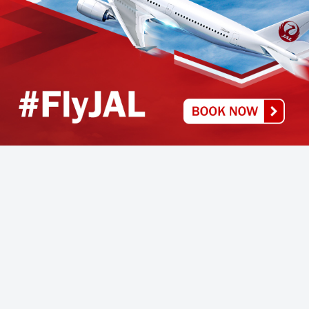
BÀI ĐỌC NHIỀU
Khám phá thành phố Shizuoka: “Thủ phủ mô
hình” của Nhật Bản
Canh tác cà phê ở Nhật: ít nhưng "chất"
Khám phá các khu phố đèn đỏ lớn nhất ở Nhật
Bản