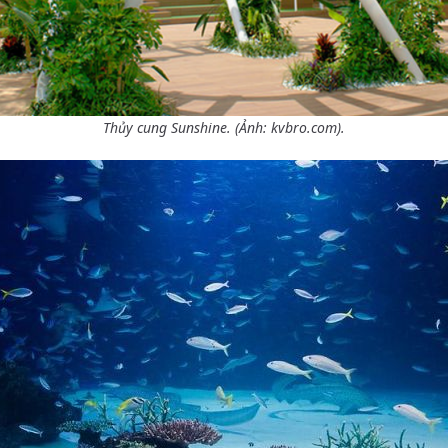
Thủy cung Sunshine. (Ảnh: kvbro.com).