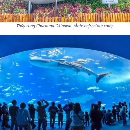
Thủy cung Churaumi Okinawa. (Ảnh: befreetour.com).