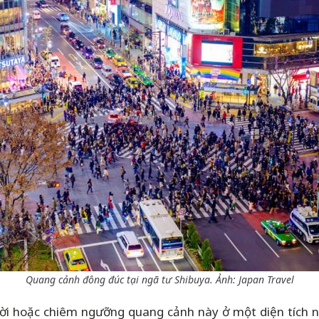
Quang cảnh đông đúc tại ngã tư Shibuya. Ảnh: Japan Travel
ời hoặc chiêm ngưỡng quang cảnh này ở một diện tích nh