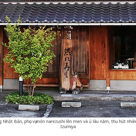
 Nhật Bản, phục vụ món narezushi lên men và ủ lâu năm, thu hút nh
Izumiya