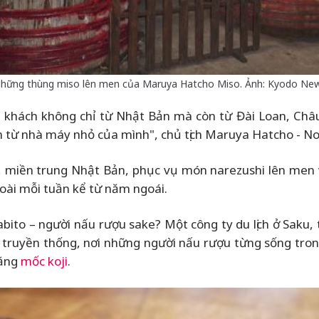
hững thùng miso lên men của Maruya Hatcho Miso. Ảnh: Kyodo Ne
hách không chỉ từ Nhật Bản mà còn từ Đài Loan, Châu 
 từ nhà máy nhỏ của mình", chủ tịch Maruya Hatcho - Nob
, miền trung Nhật Bản, phục vụ món narezushi lên men
oài mỗi tuần kể từ năm ngoái.
abito
–
người nấu rượu sake? Một công ty du lịch ở Saku,
truyền thống, nơi những người nấu rượu từng sống trong
bằng
mốc koji
.