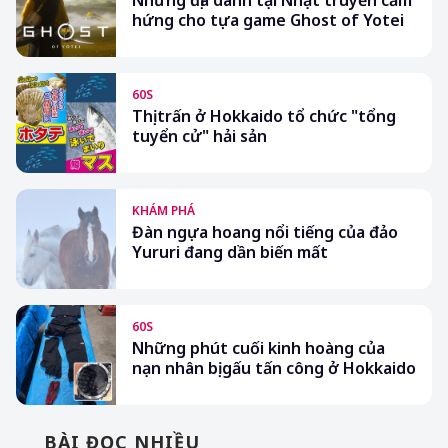
Những địa danh tại Nhật truyền cảm
hứng cho tựa game Ghost of Yotei
60S
Thị trấn ở Hokkaido tổ chức "tổng
tuyển cử" hải sản
KHÁM PHÁ
Đàn ngựa hoang nổi tiếng của đảo
Yururi đang dần biến mất
60S
Những phút cuối kinh hoàng của
nạn nhân bị gấu tấn công ở Hokkaido
BÀI ĐỌC NHIỀU