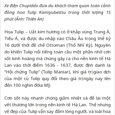
Xe điện Chupiddo đưa du khách tham quan toàn cảnh
đồng hoa Tulip Kamiyubestsu trong thời lượng 15
phút (Ảnh: Thiên An)
Hoa Tulip
–
Uất kim hương có ở khắp vùng Trung Á,
Tiểu Á, và được du nhập vào Châu Âu trong thế kỷ
16 dưới thời đế chế Ottoman (Thổ Nhĩ Kỳ). Nguyên
do khiến Tulip nổi tiếng toàn cầu một phần nhờ cơn
sốt kinh hoàng mà chúng gây ra cho nền kinh tế Hà
Lan vào thời điểm 1636 - 1637, được định danh là
“Hội chứng Tulip” (Tulip Maniar), khi giá trị giao dịch
của một củ Tulip quy đổi theo giá trị ngày nay lên
đến 100 nghìn đôla Mỹ.
Cơn sốt này nhanh chóng giảm nhiệt và để lại một
vết thương lớn trong nền kinh tế Hà Lan. Thế nhưng
vẻ đẹp của Tulip vẫn say đắm lòng người, và loài hoa