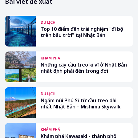
Bài viết đề xuất
DU LỊCH
Top 10 điểm đến trải nghiệm “đi bộ
trên bầu trời” tại Nhật Bản
KHÁM PHÁ
Những cây cầu treo kì vĩ ở Nhật Bản
nhất định phải đến trong đời
DU LỊCH
Ngắm núi Phú Sĩ từ cầu treo dài
nhất Nhật Bản – Mishima Skywalk
KHÁM PHÁ
Khám phá Kawasaki - thành phố