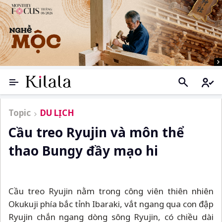
Topic
DU LỊCH
Cầu treo Ryujin và môn thể
thao Bungy đầy mạo hi
Cầu treo Ryujin nằm trong công viên thiên nhiên
Okukuji phía bắc tỉnh Ibaraki, vắt ngang qua con đập
Ryujin chắn ngang dòng sông Ryujin, có chiều dài