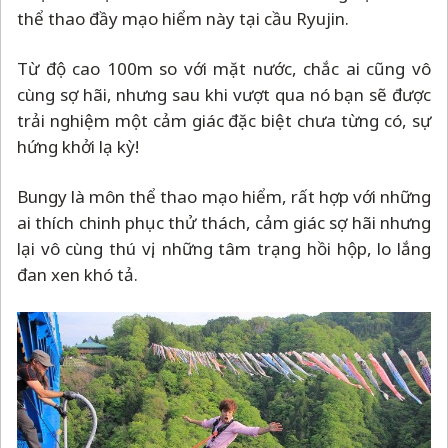
thể thao đầy mạo hiểm này tại cầu Ryujin.
Từ độ cao 100m so với mặt nước, chắc ai cũng vô
cùng sợ hãi, nhưng sau khi vượt qua nó bạn sẽ được
trải nghiệm một cảm giác đặc biệt chưa từng có, sự
hứng khởi lạ kỳ!
Bungy là môn thể thao mạo hiểm, rất hợp với những
ai thích chinh phục thử thách, cảm giác sợ hãi nhưng
lại vô cùng thú vị, những tâm trạng hồi hộp, lo lắng
đan xen khó tả.