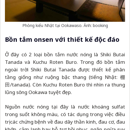
Phòng kiểu Nhật tại Ookawaso. Ảnh: booking
Bồn tắm onsen với thiết kế độc đáo
Ở đây có 2 loại bồn tắm nước nóng là Shiki Butai
Tanada và Kuchu Roten Buro. Trong đó bồn tắm
ngoài trời Shiki Butai Tanada được thiết kế phân
tầng giống như ruộng bậc thang (tiếng Nhật: 棚
田/tanada). Còn Kuchu Roten Buro thì nhìn ra thung
lũng sông Ookawa tuyệt đẹp.
Nguồn nước nóng tại đây là nước khoáng sulfat
trong suốt không màu, có tác dụng trong việc điều
trị các chứng bệnh về đau dây thần kinh, đau cơ, đau
khớp, cảm lạnh hay hỗ trợ hồi phục, ngăn ngừa suy