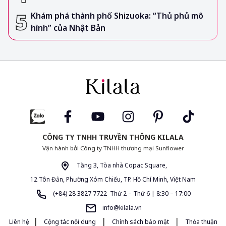
Khám phá thành phố Shizuoka: “Thủ phủ mô
hình” của Nhật Bản
CÔNG TY TNHH TRUYỀN THÔNG KILALA
Vận hành bởi Công ty TNHH thương mại Sunflower
Tầng 3, Tòa nhà Copac Square,
12 Tôn Đản, Phường Xóm Chiếu, TP. Hồ Chí Minh, Việt Nam
(+84) 28 3827 7722 Thứ 2 – Thứ 6 | 8:30 – 17:00
info@kilala.vn
|
|
|
Liên hệ
Cộng tác nội dung
Chính sách bảo mật
Thỏa thuận