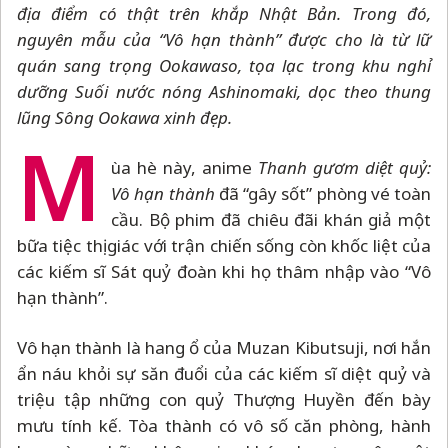
địa điểm có thật trên khắp Nhật Bản. Trong đó,
nguyên mẫu của “Vô hạn thành” được cho là từ lữ
quán sang trọng Ookawaso, tọa lạc trong khu nghỉ
dưỡng Suối nước nóng Ashinomaki, dọc theo thung
lũng Sông Ookawa xinh đẹp.
M
ùa hè này, anime
Thanh gươm diệt quỷ:
Vô hạn thành
đã “gây sốt” phòng vé toàn
cầu. Bộ phim đã chiêu đãi khán giả một
bữa tiệc thị giác với trận chiến sống còn khốc liệt của
các kiếm sĩ Sát quỷ đoàn khi họ thâm nhập vào “Vô
hạn thành”.
Vô hạn thành là hang ổ của Muzan Kibutsuji, nơi hắn
ẩn náu khỏi sự săn đuổi của các kiếm sĩ diệt quỷ và
triệu tập những con quỷ Thượng Huyền đến bày
mưu tính kế. Tòa thành có vô số căn phòng, hành