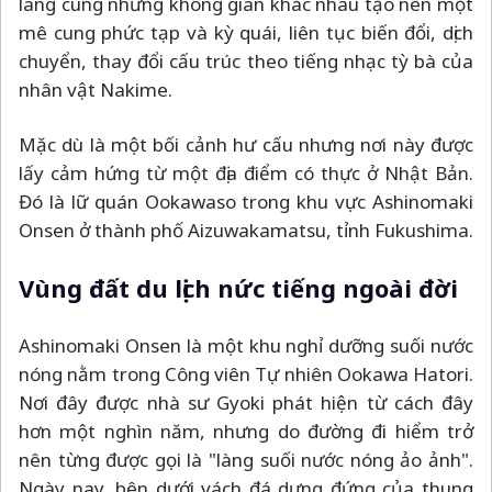
lang cùng những không gian khác nhau tạo nên một
mê cung phức tạp và kỳ quái, liên tục biến đổi, dịch
chuyển, thay đổi cấu trúc theo tiếng nhạc tỳ bà của
nhân vật Nakime.
Mặc dù là một bối cảnh hư cấu nhưng nơi này được
lấy cảm hứng từ một địa điểm có thực ở Nhật Bản.
Đó là lữ quán Ookawaso trong khu vực Ashinomaki
Onsen ở thành phố Aizuwakamatsu, tỉnh Fukushima.
Vùng đất du lịch nức tiếng ngoài đời
Ashinomaki Onsen là một khu nghỉ dưỡng suối nước
nóng nằm trong Công viên Tự nhiên Ookawa Hatori.
Nơi đây được nhà sư Gyoki phát hiện từ cách đây
hơn một nghìn năm, nhưng do đường đi hiểm trở
nên từng được gọi là "làng suối nước nóng ảo ảnh".
Ngày nay, bên dưới vách đá dựng đứng của thung