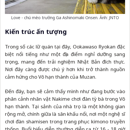
Love - chú mèo trưởng Ga Ashinomaki Onsen. Ảnh: JNTO
Kiến trúc ấn tượng
Trong số các lữ quán tại đây, Ookawaso Ryokan đặc
biệt nổi tiếng như một địa điểm nghỉ dưỡng sang
trọng, mang đến trải nghiệm Nhật Bản đích thực.
Nơi đây càng được chú ý hơn khi trở thành nguồn
cảm hứng cho Vô hạn thành của Muzan.
Đến đây, bạn sẽ cảm thấy mình như đang bước vào
phân cảnh nhân vật Nakime chơi đàn tỳ bà trong Vô
hạn thành. Tại sảnh của nhà trọ là một không gian
rộng mở, chính giữa là sân khấu nổi, nơi một nghệ sĩ
chơi đàn shamisen trong trang phục kimono truyền
thống. Buổi biểu diễn thường diễn ra từ 16 - 18 giờ