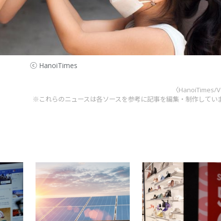
ⓒ HanoiTimes
〈HanoiTimes/
※これらのニュースは各ソースを参考に記事を編集・制作してい