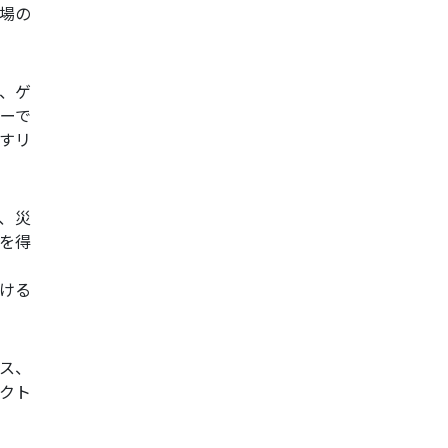
立場の
、ゲ
ーで
すリ
ナ、災
を得
ける
オス、
ェクト