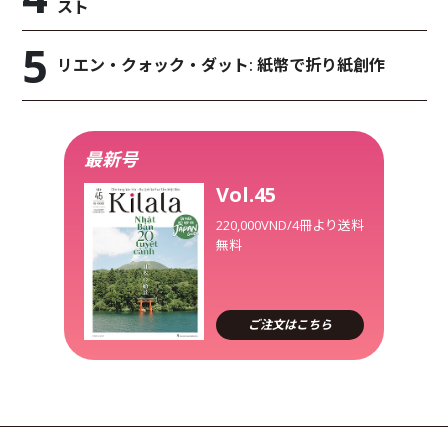
スト
リエン・クォック・ダット: 紙幣で折り紙創作
最新号
Vol.45
220,000VND/4冊より送料
無料
ご注文はこちら