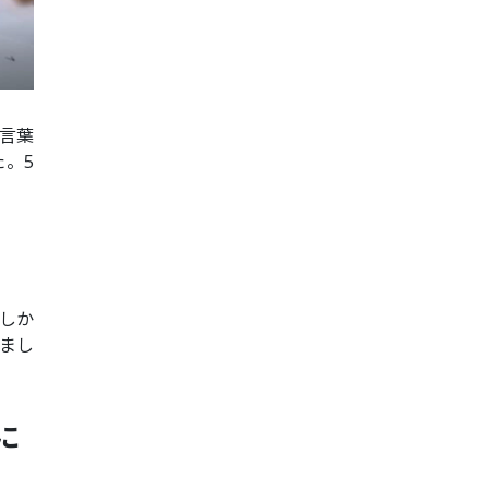
言葉
。5
しか
まし
に