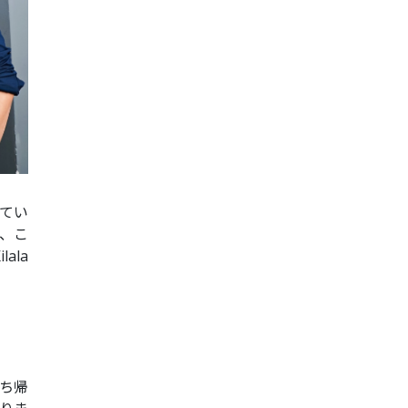
てい
り、こ
ala
ち帰