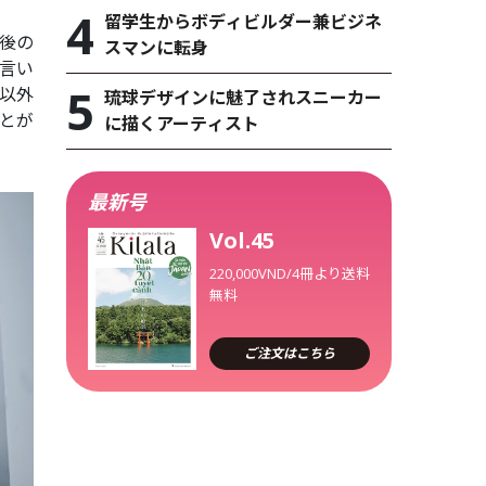
留学生からボディビルダー兼ビジネ
後の
スマンに転身
言い
本以外
琉球デザインに魅了されスニーカー
とが
に描くアーティスト
最新号
Vol.45
220,000VND/4冊より送料
無料
ご注文はこちら