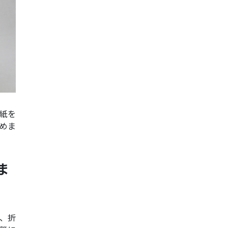
紙を
めま
ま
、折