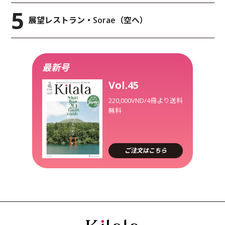
展望レストラン・Sorae（空へ）
最新号
Vol.45
220,000VND/4冊より送料
無料
ご注文はこちら