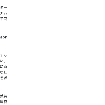
ンター
ベトナム
子商
zon
るチャ
行い、
に貢
成功し
を求
O兼共
の運営