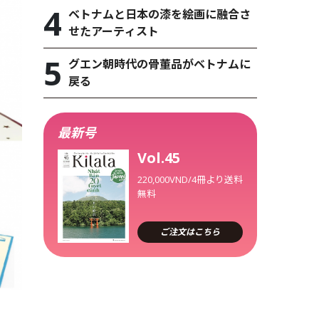
ベトナムと日本の漆を絵画に融合さ
せたアーティスト
グエン朝時代の骨董品がベトナムに
戻る
最新号
Vol.45
220,000VND/4冊より送料
無料
ご注文はこちら