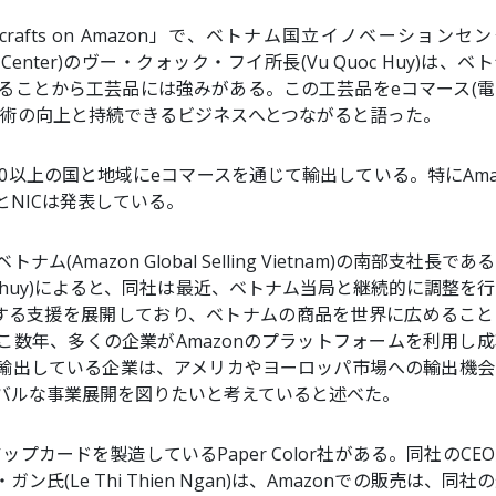
ndicrafts on Amazon」で、ベトナム国立イノベーションセ
ovation Center)のヴー・クォック・フイ所長(Vu Quoc Huy)は、
ることから工芸品には強みがある。この工芸品をeコマース(電
技術の向上と持続できるビジネスへとつながると語った。
0以上の国と地域にeコマースを通じて輸出している。特にAma
NICは発表している。
Amazon Global Selling Vietnam)の南部支社長であ
n Thuy)によると、同社は最近、ベトナム当局と継続的に調整を
する支援を展開しており、ベトナムの商品を世界に広めること
こ数年、多くの企業がAmazonのプラットフォームを利用し
輸出している企業は、アメリカやヨーロッパ市場への輸出機会
バルな事業展開を図りたいと考えていると述べた。
プカードを製造しているPaper Color社がある。同社のCE
(Le Thi Thien Ngan)は、Amazonでの販売は、同社