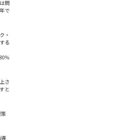
は問
年で
ク・
発する
80％
上さ
すと
援策
指導