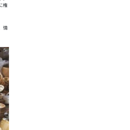
に権
、情