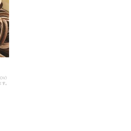
VOV〉
ます。